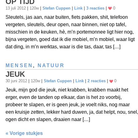
OP TIJD
13 juli 2012
|
120w
|
Stefan Cuppen
|
Link
|
3 reacties
|
0
Sleutels, jas aan, naar buiten, fiets pakken, shit, telefoon
vergeten, sleutels, deur open, naar binnen, niet op tafel,
misschien in de keuken, hè, m’n portemonnee ligt hier nog,
bijna vergeten, goed dat ik die mobiel, m’n mobiel, waar ligt
dat ding, in m’n werktas, waar is die tas, daar, tas […]
MENSEN
,
NATUUR
JEUK
30 juni 2012
|
120w
|
Stefan Cuppen
|
Link
|
2 reacties
|
0
Jeuk, mijn god die jeuk, niet krabben, krabben maakt het
erger, even de tanden op elkaar, dan is het zo voorbij,
probeer te slapen, er is geen jeuk, je voelt niks, nog maar
een kruisje zetten, lekker hard duwen, ja, dat helpt, nou, snel
ogen dicht en slapen, draaien naar […]
« Vorige stukjes