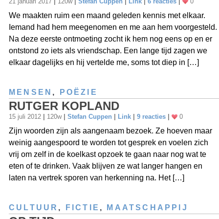
21 januari 2017
|
120w
|
Stefan Cuppen
|
Link
|
6 reacties
|
0
We maakten ruim een maand geleden kennis met elkaar.
Iemand had hem meegenomen en me aan hem voorgesteld.
Na deze eerste ontmoeting zocht ik hem nog eens op en er
ontstond zo iets als vriendschap. Een lange tijd zagen we
elkaar dagelijks en hij vertelde me, soms tot diep in […]
MENSEN
,
POËZIE
RUTGER KOPLAND
15 juli 2012
|
120w
|
Stefan Cuppen
|
Link
|
9 reacties
|
0
Zijn woorden zijn als aangenaam bezoek. Ze hoeven maar
weinig aangespoord te worden tot gesprek en voelen zich
vrij om zelf in de koelkast opzoek te gaan naar nog wat te
eten of te drinken. Vaak blijven ze wat langer hangen en
laten na vertrek sporen van herkenning na. Het […]
CULTUUR
,
FICTIE
,
MAATSCHAPPIJ