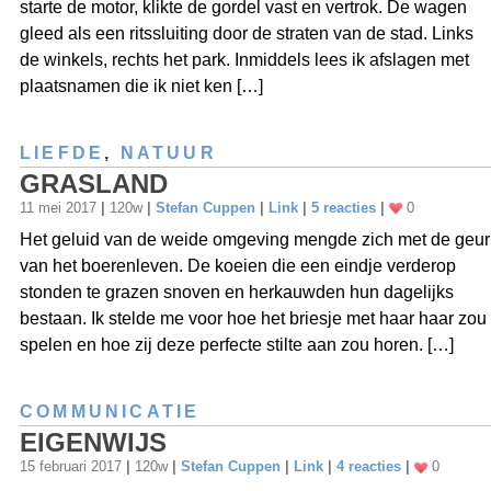
starte de motor, klikte de gordel vast en vertrok. De wagen
gleed als een ritssluiting door de straten van de stad. Links
de winkels, rechts het park. Inmiddels lees ik afslagen met
plaatsnamen die ik niet ken […]
LIEFDE
,
NATUUR
GRASLAND
11 mei 2017
|
120w
|
Stefan Cuppen
|
Link
|
5 reacties
|
0
Het geluid van de weide omgeving mengde zich met de geur
van het boerenleven. De koeien die een eindje verderop
stonden te grazen snoven en herkauwden hun dagelijks
bestaan. Ik stelde me voor hoe het briesje met haar haar zou
spelen en hoe zij deze perfecte stilte aan zou horen. […]
COMMUNICATIE
EIGENWIJS
15 februari 2017
|
120w
|
Stefan Cuppen
|
Link
|
4 reacties
|
0