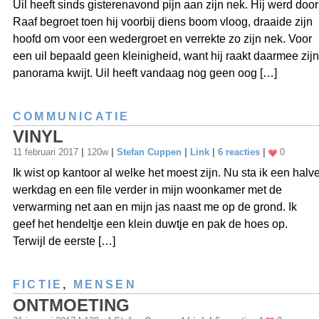
Uil heeft sinds gisterenavond pijn aan zijn nek. Hij werd door
Raaf begroet toen hij voorbij diens boom vloog, draaide zijn
hoofd om voor een wedergroet en verrekte zo zijn nek. Voor
een uil bepaald geen kleinigheid, want hij raakt daarmee zijn
panorama kwijt. Uil heeft vandaag nog geen oog […]
COMMUNICATIE
VINYL
11 februari 2017
|
120w
|
Stefan Cuppen
|
Link
|
6 reacties
|
0
Ik wist op kantoor al welke het moest zijn. Nu sta ik een halv
werkdag en een file verder in mijn woonkamer met de
verwarming net aan en mijn jas naast me op de grond. Ik
geef het hendeltje een klein duwtje en pak de hoes op.
Terwijl de eerste […]
FICTIE
,
MENSEN
ONTMOETING