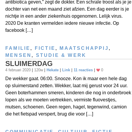
antibiotica geven,” zegt de dokter. Een schrale troost als je je
dochter van net een maand ziet afzien. Een dag eerder is je
nichtje in een ander ziekenhuis opgenomen. Lelijk virus.
2020 De kranten vermelden iedere nieuwe infectie. Op
facebook […]
FAMILIE
,
FICTIE
,
MAATSCHAPPIJ
,
MENSEN
,
STUDIE & WERK
SLUIMERDAG
4 februari 2020
|
120w
|
Hekate
|
Link
|
11 reacties
|
0
De wekker gaat. 06:00. Snooze. Kon ik maar een hele dag
op sluimerstand zetten. Wekker, laat mij gerust voor 24 uur.
Geen boterhammen smeren, kinderen die nog in onderbroek
lopen als we moeten vertrekken, vermiste fluovestjes,
mutsen, schoenen. Geen regen, hagel, tegenwind, camion
die het fietspad verspert, brug die voor […]
COMMUNICATIE
,
CULTUUR
,
FICTIE
,