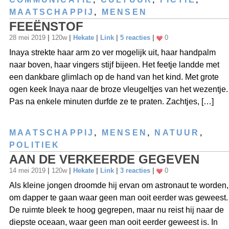
MAATSCHAPPIJ
,
MENSEN
FEEËNSTOF
28 mei 2019
|
120w
|
Hekate
|
Link
|
5 reacties
|
0
Inaya strekte haar arm zo ver mogelijk uit, haar handpalm
naar boven, haar vingers stijf bijeen. Het feetje landde met
een dankbare glimlach op de hand van het kind. Met grote
ogen keek Inaya naar de broze vleugeltjes van het wezentje.
Pas na enkele minuten durfde ze te praten. Zachtjes, […]
MAATSCHAPPIJ
,
MENSEN
,
NATUUR
,
POLITIEK
AAN DE VERKEERDE GEGEVEN
14 mei 2019
|
120w
|
Hekate
|
Link
|
3 reacties
|
0
Als kleine jongen droomde hij ervan om astronaut te worden,
om dapper te gaan waar geen man ooit eerder was geweest.
De ruimte bleek te hoog gegrepen, maar nu reist hij naar de
diepste oceaan, waar geen man ooit eerder geweest is. In