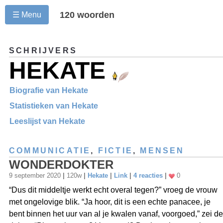
120 woorden
☰ Menu
SCHRIJVERS
HEKATE
Biografie van Hekate
Statistieken van Hekate
Leeslijst van Hekate
COMMUNICATIE
,
FICTIE
,
MENSEN
WONDERDOKTER
9 september 2020
|
120w
|
Hekate
|
Link
|
4 reacties
|
0
“Dus dit middeltje werkt echt overal tegen?” vroeg de vrouw
met ongelovige blik. “Ja hoor, dit is een echte panacee, je
bent binnen het uur van al je kwalen vanaf, voorgoed,” zei de