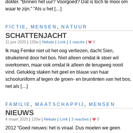
dokter. “Binnen het uur? Voorgoed? Dat is toch te mooi om
waar te zijn.” “Als u het […]
FICTIE
,
MENSEN
,
NATUUR
SCHATTENJACHT
11 juni 2020
|
120w
|
Hekate
|
Link
|
1 reactie
|
0
Ik mag Femke niet uit het oog verliezen, dacht Sien,
struikelend door het bos. Niet alleen omdat ik stoer wil
overkomen, maar ook omdat ik alleen de terugweg nooit
vind. Gelukkig staken het geel en blauw van haar
schooluniform af tegen de groen- en bruintinten van het bos,
net als […]
FAMILIE
,
MAATSCHAPPIJ
,
MENSEN
NIEUWS
4 maart 2020
|
120w
|
Hekate
|
Link
|
3 reacties
|
0
2012 “Goed nieuws: het is viraal. Dus moeten we geen