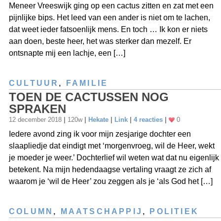
Meneer Vreeswijk ging op een cactus zitten en zat met een
pijnlijke bips. Het leed van een ander is niet om te lachen,
dat weet ieder fatsoenlijk mens. En toch … Ik kon er niets
aan doen, beste heer, het was sterker dan mezelf. Er
ontsnapte mij een lachje, een […]
CULTUUR
,
FAMILIE
TOEN DE CACTUSSEN NOG
SPRAKEN
12 december 2018
|
120w
|
Hekate
|
Link
|
4 reacties
|
0
Iedere avond zing ik voor mijn zesjarige dochter een
slaapliedje dat eindigt met ‘morgenvroeg, wil de Heer, wekt
je moeder je weer.’ Dochterlief wil weten wat dat nu eigenlijk
betekent. Na mijn hedendaagse vertaling vraagt ze zich af
waarom je ‘wil de Heer’ zou zeggen als je ‘als God het […]
COLUMN
,
MAATSCHAPPIJ
,
POLITIEK