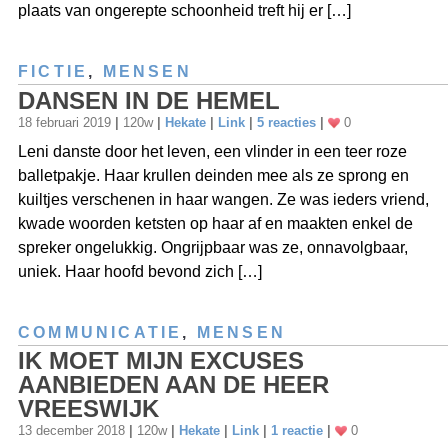
plaats van ongerepte schoonheid treft hij er […]
FICTIE
,
MENSEN
DANSEN IN DE HEMEL
18 februari 2019
|
120w
|
Hekate
|
Link
|
5 reacties
|
0
Leni danste door het leven, een vlinder in een teer roze
balletpakje. Haar krullen deinden mee als ze sprong en
kuiltjes verschenen in haar wangen. Ze was ieders vriend,
kwade woorden ketsten op haar af en maakten enkel de
spreker ongelukkig. Ongrijpbaar was ze, onnavolgbaar,
uniek. Haar hoofd bevond zich […]
COMMUNICATIE
,
MENSEN
IK MOET MIJN EXCUSES
AANBIEDEN AAN DE HEER
VREESWIJK
13 december 2018
|
120w
|
Hekate
|
Link
|
1 reactie
|
0