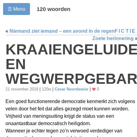
120 woorden
☰ Menu
«
Niemand ziet iemand – een avond in de regen
FICTIE
Zoete herinnering
KRAAIENGELUID
EN
WEGWERPGEBAR
21 november 2019
|
120w
|
Cesar Noordewier
|
0
Een goed functionerende democratie kenmerkt zich volgens
velen door het feit dat alles gezegd moet kunnen worden.
Vrijheid van meningsuiting krijgt de status van een
onaantastbaar democratisch heiligdom.
Wanneer je echter tegen zo’n verwoed verdediger van