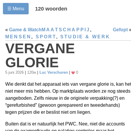
120 woorden
☰ Menu
«
Game & Watch
MAATSCHAPPIJ
,
Gefopt
MENSEN
,
SPORT
,
STUDIE & WERK
VERGANE
GLORIE
5 juni 2026
|
120w
|
Luc Verschuren
|
0
Wie denkt dat het apparaat iets van vergane glorie is, kan he
niet meer mis hebben. Op marktplaats worden ze nog steeds
aangeboden. Zelfs nieuw in de originele verpakking(?) en
“gerefurbished” (gewoon gerepareerd en tweedehands)
tegen prijzen die er beslist niet om liegen.
Buiten dat is er natuurlijk het PWC. Nee, niet die accounts
van de examenfraude en nalatige controles maar het