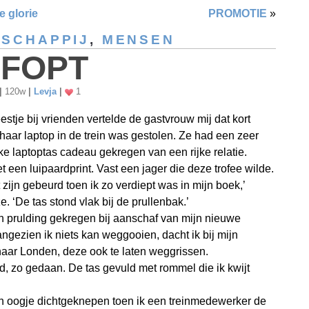
 glorie
PROMOTIE
»
SCHAPPIJ
,
MENSEN
FOPT
|
120w
|
Levja
|
1
estje bij vrienden vertelde de gastvrouw mij dat kort
haar laptop in de trein was gestolen. Ze had een zeer
ke laptoptas cadeau gekregen van een rijke relatie.
t een luipaardprint. Vast een jager die deze trofee wilde.
 zijn gebeurd toen ik zo verdiept was in mijn boek,’
e. ‘De tas stond vlak bij de prullenbak.’
n prulding gekregen bij aanschaf van mijn nieuwe
angezien ik niets kan weggooien, dacht ik bij mijn
 naar Londen, deze ook te laten weggrissen.
, zo gedaan. De tas gevuld met rommel die ik kwijt
n oogje dichtgeknepen toen ik een treinmedewerker de