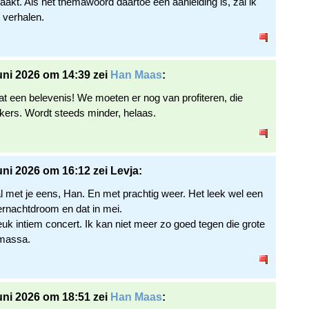
kt. Als het themawoord daartoe een aanleiding is, zal ik
 verhalen.
uni 2026 om 14:39 zei
Han Maas
:
at een belevenis! We moeten er nog van profiteren, die
kers. Wordt steeds minder, helaas.
uni 2026 om 16:12 zei Levja:
 met je eens, Han. En met prachtig weer. Het leek wel een
nachtdroom en dat in mei.
euk intiem concert. Ik kan niet meer zo goed tegen die grote
massa.
uni 2026 om 18:51 zei
Han Maas
: