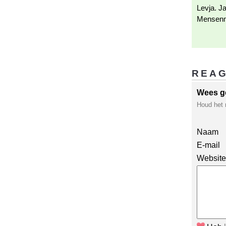
Levja. Ja
Mensenm
REA
Wees g
Houd het 
Naam
E-mail
Website