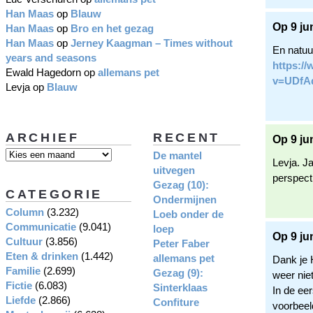
Han Maas
op
Blauw
Op 9 ju
Han Maas
op
Bro en het gezag
Han Maas
op
Jerney Kaagman – Times without
En natuu
years and seasons
https:/
Ewald Hagedorn
op
allemans pet
v=UDfA
Levja
op
Blauw
ARCHIEF
RECENT
Op 9 ju
De mantel
Levja. Ja
uitvegen
perspecti
Gezag (10):
CATEGORIE
Ondermijnen
Column
(3.232)
Loeb onder de
Communicatie
(9.041)
loep
Op 9 ju
Cultuur
(3.856)
Peter Faber
Eten & drinken
(1.442)
allemans pet
Dank je 
Familie
(2.699)
Gezag (9):
weer nie
Fictie
(6.083)
Sinterklaas
In de eer
Liefde
(2.866)
Confiture
voorbeeld