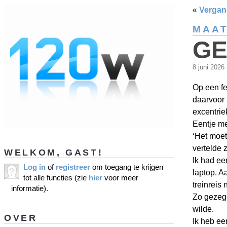
«
Vergane
MAAT
GE
8 juni 2026
Op een fe
daarvoor 
excentrie
Eentje me
‘Het moet
vertelde z
WELKOM, GAST!
Ik had ee
Log in
of
registreer
om toegang te krijgen
laptop. A
tot alle functies (zie
hier
voor meer
treinreis
informatie).
Zo gezegd
wilde.
OVER
Ik heb ee