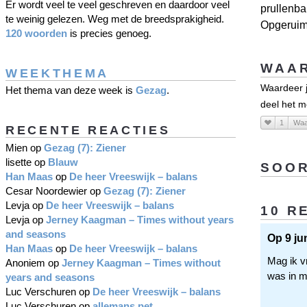
Er wordt veel te veel geschreven en daardoor veel
prullenba
te weinig gelezen. Weg met de breedsprakigheid.
Opgeruimd
120 woorden
is precies genoeg.
WAAR
WEEKTHEMA
Waardeer j
Het thema van deze week is
Gezag
.
deel het m
1
Waa
RECENTE REACTIES
Mien
op
Gezag (7): Ziener
lisette
op
Blauw
SOOR
Han Maas
op
De heer Vreeswijk – balans
Cesar Noordewier
op
Gezag (7): Ziener
Levja
op
De heer Vreeswijk – balans
10 R
Levja
op
Jerney Kaagman – Times without years
and seasons
Op 9 ju
Han Maas
op
De heer Vreeswijk – balans
Mag ik vr
Anoniem
op
Jerney Kaagman – Times without
was in m
years and seasons
Luc Verschuren
op
De heer Vreeswijk – balans
Luc Verschuren
op
allemans pet