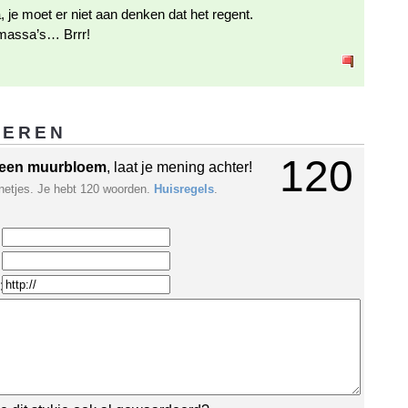
, je moet er niet aan denken dat het regent.
assa’s… Brrr!
GEREN
120
een muurbloem
, laat je mening achter!
netjes. Je hebt 120 woorden.
Huisregels
.
: