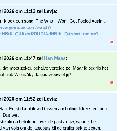
ni 2026 om 11:13 zei Levja:
rlijk ook een song: The Who – Won’t Get Fooled Again …
/www.youtube.com/watch?
dHBtK_Q&list=RDUDfAdHBtK_Q&start_radio=1
ni 2026 om 11:47 zei
Han Maas
:
, dat moet zeker, behalve vertelde ze. Maar ik begrijp het
ef niet. Wie is ‘ik’, de gastvrouw of jij?
ni 2026 om 11:52 zei Levja:
Han. Eerst dacht ik wel tussen aanhalingstekens en toen
t. Dus wel.
ste alinea heb ik het over de gastvrouw, waar ik het
 van volg om de laptoptas bij de prullenbak te zetten.