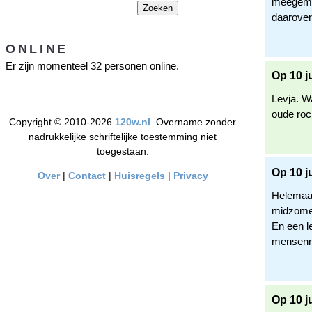
meegemaa
daarover
ONLINE
Er zijn momenteel 32 personen online.
Op 10 j
Levja. W
oude roc
Copyright © 2010-2026
120w.nl
. Overname zonder
nadrukkelijke schriftelijke toestemming niet
toegestaan.
Op 10 j
Over
|
Contact
|
Huisregels
|
Privacy
Helemaal
midzomer
En een l
mensen
Op 10 j