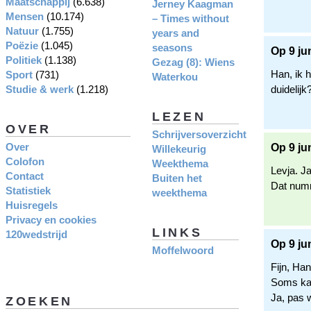
Maatschappij
(6.638)
Jerney Kaagman
Mensen
(10.174)
– Times without
Natuur
(1.755)
years and
Poëzie
(1.045)
seasons
Op 9 ju
Politiek
(1.138)
Gezag (8): Wiens
Han, ik 
Sport
(731)
Waterkou
Studie & werk
(1.218)
duidelijk
LEZEN
OVER
Schrijversoverzicht
Over
Op 9 ju
Willekeurig
Colofon
Weekthema
Levja. Ja
Contact
Buiten het
Dat numm
Statistiek
weekthema
Huisregels
Privacy en cookies
LINKS
120wedstrijd
Op 9 ju
Moffelwoord
Fijn, Han
Soms kan
Ja, pas 
ZOEKEN