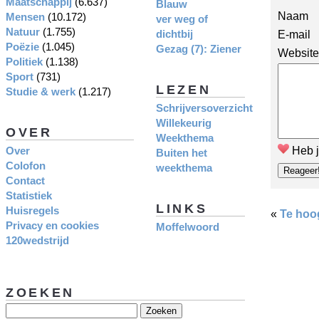
Maatschappij
(6.637)
Blauw
Naam
Mensen
(10.172)
ver weg of
Natuur
(1.755)
dichtbij
E-mail
Poëzie
(1.045)
Gezag (7): Ziener
Website
Politiek
(1.138)
Sport
(731)
LEZEN
Studie & werk
(1.217)
Schrijversoverzicht
Willekeurig
OVER
Weekthema
Over
Heb j
Buiten het
Colofon
weekthema
Contact
Statistiek
LINKS
Huisregels
«
Te hoo
Privacy en cookies
Moffelwoord
120wedstrijd
ZOEKEN