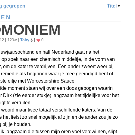
g gegrepen
Titel
»
SEN
MONIEM
012
|
120w
|
Toby
|
0
euwjaarsochtend en half Nederland gaat na het
op zoek naar een chemisch middeltje, in de vorm van
t, om de kater te verdrijven. Een ander zweert weer bij
remedie als beginnen waar je mee geëindigd bent of
tste eitje met Worcestershire Sauce.
lfde moment staan wij over een doos gebogen waarin
 Dirk (zie eerder stukje) langzaam het tijdelijke voor het
gt te verruilen.
 woord maar twee totaal verschillende katers. Van de
 het liefst zo snel mogelijk af zijn en de ander zou je zo
 bij je houden.
l ik langzaam die tussen mijn oren voel verdwijnen, slipt