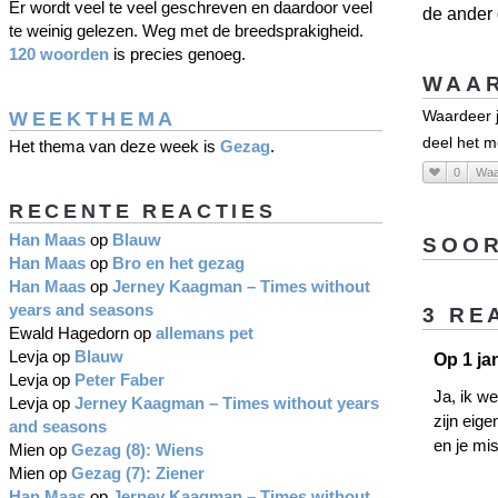
Er wordt veel te veel geschreven en daardoor veel
de ander 
te weinig gelezen. Weg met de breedsprakigheid.
120 woorden
is precies genoeg.
WAAR
WEEKTHEMA
Waardeer j
deel het m
Het thema van deze week is
Gezag
.
0
Waa
RECENTE REACTIES
Han Maas
op
Blauw
SOOR
Han Maas
op
Bro en het gezag
Han Maas
op
Jerney Kaagman – Times without
years and seasons
3 RE
Ewald Hagedorn
op
allemans pet
Levja
op
Blauw
Op 1 ja
Levja
op
Peter Faber
Ja, ik we
Levja
op
Jerney Kaagman – Times without years
zijn eig
and seasons
en je mis
Mien
op
Gezag (8): Wiens
Mien
op
Gezag (7): Ziener
Han Maas
op
Jerney Kaagman – Times without