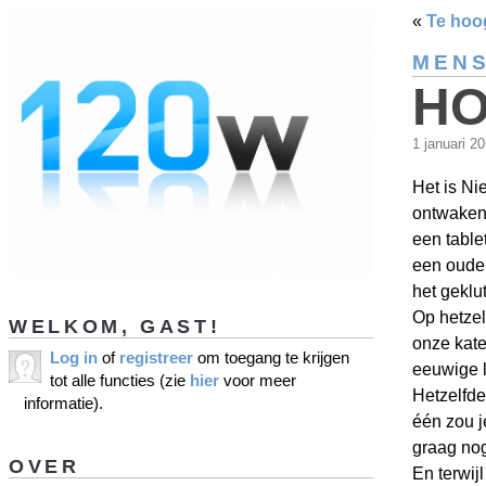
«
Te hoo
MEN
HO
1 januari 2
Het is Ni
ontwaken 
een table
een oude 
het geklu
Op hetze
WELKOM, GAST!
onze kater
Log in
of
registreer
om toegang te krijgen
eeuwige li
tot alle functies (zie
hier
voor meer
Hetzelfde
informatie).
één zou je
graag nog
OVER
En terwij