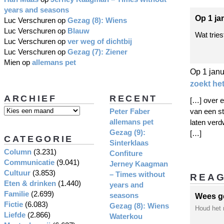
years and seasons
Op 1 ja
Luc Verschuren
op
Gezag (8): Wiens
Luc Verschuren
op
Blauw
Wat trie
Luc Verschuren
op
ver weg of dichtbij
Luc Verschuren
op
Gezag (7): Ziener
Mien
op
allemans pet
Op 1 janu
zoekt he
ARCHIEF
RECENT
[…] over e
Peter Faber
van een st
allemans pet
laten verd
Gezag (9):
[…]
CATEGORIE
Sinterklaas
Column
(3.231)
Confiture
Communicatie
(9.041)
Jerney Kaagman
Cultuur
(3.853)
– Times without
REA
Eten & drinken
(1.440)
years and
Familie
(2.699)
seasons
Wees g
Fictie
(6.083)
Gezag (8): Wiens
Houd het 
Liefde
(2.866)
Waterkou