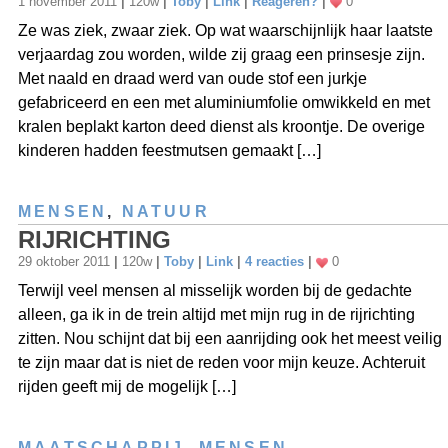
1 november 2011
|
120w
|
Toby
|
Link
|
Reageren?
|
0
Ze was ziek, zwaar ziek. Op wat waarschijnlijk haar laatste
verjaardag zou worden, wilde zij graag een prinsesje zijn.
Met naald en draad werd van oude stof een jurkje
gefabriceerd en een met aluminiumfolie omwikkeld en met
kralen beplakt karton deed dienst als kroontje. De overige
kinderen hadden feestmutsen gemaakt […]
MENSEN
,
NATUUR
RIJRICHTING
29 oktober 2011
|
120w
|
Toby
|
Link
|
4 reacties
|
0
Terwijl veel mensen al misselijk worden bij de gedachte
alleen, ga ik in de trein altijd met mijn rug in de rijrichting
zitten. Nou schijnt dat bij een aanrijding ook het meest veilig
te zijn maar dat is niet de reden voor mijn keuze. Achteruit
rijden geeft mij de mogelijk […]
MAATSCHAPPIJ
,
MENSEN