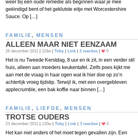
weer bij een oude remedie als beginnen waar je mee
geëindigd bent of het geklutste eitje met Worcestershire
Sauce. Op […]
FAMILIE
,
MENSEN
ALLEEN MAAR NIET EENZAAM
26 december 2011
|
119w
|
Toby
|
Link
|
2 reacties
|
0
Het is nu Tweede Kerstdag, 8 uur en ik zit, in een verder stil
huis, alleen aan moeders keukentafel. Zelfs poes kijkt me
aan met de vraag in haar ogen wat ik hier doe op zo’n
achterlijk vroeg tijdstip. Terwijl ik, met een overgebleven
applecrumble, een bak koffie naar binnen […]
FAMILIE
,
LIEFDE
,
MENSEN
TROTSE OUDERS
23 december 2011
|
120w
|
Toby
|
Link
|
3 reacties
|
0
Het kan niet anders of het moet tegen gevallen zijn. Een