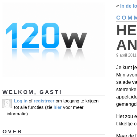
«
In de t
COMM
HE
AN
9 april 201
Je kunt j
Mijn avo
salade va
sterrenke
WELKOM, GAST!
appelcide
Log in
of
registreer
om toegang te krijgen
gemengde
tot alle functies (zie
hier
voor meer
informatie).
Het zou e
tikkeltje 
OVER
Maar de 