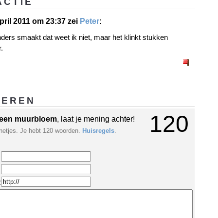
ACTIE
pril 2011 om 23:37 zei
Peter
:
nders smaakt dat weet ik niet, maar het klinkt stukken
.
GEREN
120
een muurbloem
, laat je mening achter!
netjes. Je hebt 120 woorden.
Huisregels
.
: