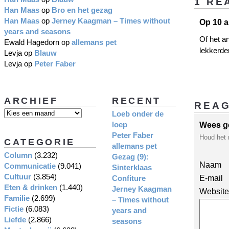
1 RE
Han Maas
op
Bro en het gezag
Han Maas
op
Jerney Kaagman – Times without
Op 10 a
years and seasons
Of het a
Ewald Hagedorn
op
allemans pet
lekkerder
Levja
op
Blauw
Levja
op
Peter Faber
ARCHIEF
RECENT
REA
Loeb onder de
loep
Wees g
Peter Faber
Houd het 
CATEGORIE
allemans pet
Column
(3.232)
Gezag (9):
Naam
Communicatie
(9.041)
Sinterklaas
Cultuur
(3.854)
Confiture
E-mail
Eten & drinken
(1.440)
Jerney Kaagman
Website
Familie
(2.699)
– Times without
Fictie
(6.083)
years and
Liefde
(2.866)
seasons