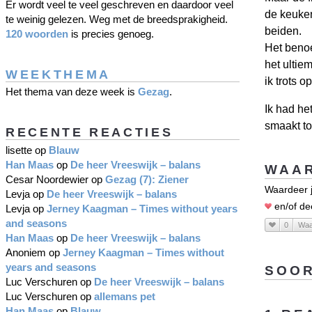
Er wordt veel te veel geschreven en daardoor veel
de keuken
te weinig gelezen. Weg met de breedsprakigheid.
beiden.
120 woorden
is precies genoeg.
Het benoe
het ultie
WEEKTHEMA
ik trots o
Het thema van deze week is
Gezag
.
Ik had he
smaakt to
RECENTE REACTIES
lisette
op
Blauw
Han Maas
op
De heer Vreeswijk – balans
WAAR
Cesar Noordewier
op
Gezag (7): Ziener
Waardeer j
Levja
op
De heer Vreeswijk – balans
en/of de
Levja
op
Jerney Kaagman – Times without years
and seasons
0
Waa
Han Maas
op
De heer Vreeswijk – balans
Anoniem
op
Jerney Kaagman – Times without
years and seasons
SOOR
Luc Verschuren
op
De heer Vreeswijk – balans
Luc Verschuren
op
allemans pet
Han Maas
op
Blauw