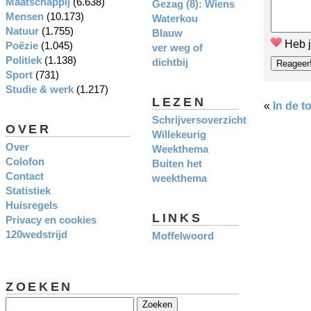
Maatschappij
(6.638)
Gezag (8): Wiens
Mensen
(10.173)
Waterkou
Natuur
(1.755)
Blauw
Heb j
Poëzie
(1.045)
ver weg of
Politiek
(1.138)
dichtbij
Sport
(731)
Studie & werk
(1.217)
LEZEN
«
In de t
Schrijversoverzicht
OVER
Willekeurig
Over
Weekthema
Colofon
Buiten het
Contact
weekthema
Statistiek
Huisregels
LINKS
Privacy en cookies
120wedstrijd
Moffelwoord
ZOEKEN