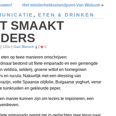
ouwen!
Het minderheidsstandpunt-Van Walsum
»
UNICATIE
,
ETEN & DRINKEN
T SMAAKT
DERS
1
|
120w
|
Gavi Mensch
|
0
e eten op twee manieren omschrijven:
ndmaal bestond uit filete empanado en een gemengde
n veldsla, selderij, groene witlof en homegrown
rs en rucula. Natuurlijk met een dressing van
razijn, volle Spaanse olijfolie, Bulgaarse yoghurt, verse
 tuinkruiden en gekleurde peper.
en manier kunnen zijn om lezers te imponeren, een
overdreven.
filete empanado neemt me in gedachten mee terug naar