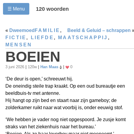
120 woorden
☰ Menu
«
Dweemoed
FAMILIE
,
Beeld & Geluid – schrappen
FICTIE
,
LIEFDE
,
MAATSCHAPPIJ
,
MENSEN
BOEIEN
3 juni 2026
|
120w
|
Han Maas
|
0
‘De deur is open,’ schreeuwt hij.
De oneindig steile trap kraakt. Op een oud bureautje een
beeldbuis-tv met antenne.
Hij hangt op zijn bed en staart naar zijn gameboy; de
zolderkamer ruikt naar wat voorbij is, onder eeuwig stof.
‘We hebben je vader nog niet opgespoord. Je zusje komt
straks van het ziekenhuis naar het bureau.’
‘Boeien. Als ze haar loverboy maar niet meeneemt.’