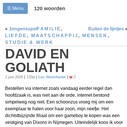
120 woorden
☰ Menu
«
Jongensspel
FAMILIE
,
Buiten de lijntjes
LIEFDE
,
MAATSCHAPPIJ
,
MENSEN
,
STUDIE & WERK
DAVID EN
GOLIATH
2 juni 2026
|
120w
|
Luc Verschuren
|
2
Bestellen via internet zoals vandaag eerder regel dan
hoofdzaak is, was niet aan de orde, internet bestond
simpelweg nog niet. Een schoonzus vroeg mij om een
exemplaar te halen voor haar zoon, mijn neefje. Het
dichtstbijzijnde filiaal om een gameboy te kopen was een
vestiging van Dixons in Nijmegen. Uiteindelijk koos ik voor