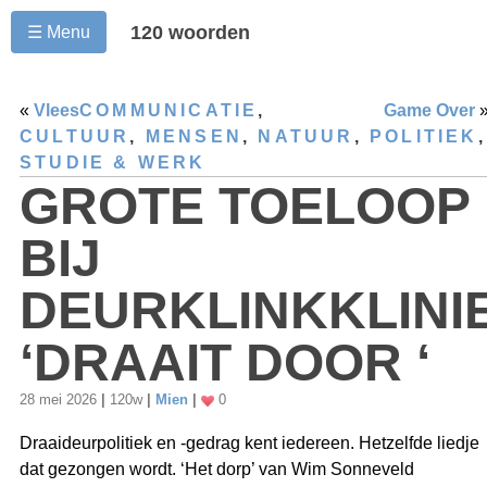
120 woorden
☰ Menu
«
Vlees
COMMUNICATIE
,
Game Over
CULTUUR
,
MENSEN
,
NATUUR
,
POLITIEK
,
STUDIE & WERK
GROTE TOELOOP
BIJ
DEURKLINKKLINI
‘DRAAIT DOOR ‘
28 mei 2026
|
120w
|
Mien
|
0
Draaideurpolitiek en -gedrag kent iedereen. Hetzelfde liedje
dat gezongen wordt. ‘Het dorp’ van Wim Sonneveld