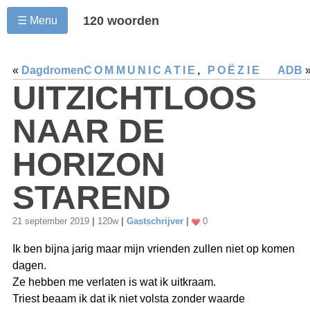
120 woorden
☰ Menu
«
Dagdromen
COMMUNICATIE
,
POËZIE
ADB
UITZICHTLOOS
NAAR DE
HORIZON
STAREND
21 september 2019
|
120w
|
Gastschrijver
|
0
Ik ben bijna jarig maar mijn vrienden zullen niet op komen
dagen.
Ze hebben me verlaten is wat ik uitkraam.
Triest beaam ik dat ik niet volsta zonder waarde