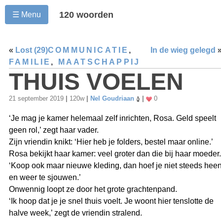
120 woorden
☰ Menu
«
Lost (29)
COMMUNICATIE
,
In de wieg gelegd
FAMILIE
,
MAATSCHAPPIJ
THUIS VOELEN
21 september 2019
|
120w
|
Nel Goudriaan
|
0
‘Je mag je kamer helemaal zelf inrichten, Rosa. Geld speelt
geen rol,’ zegt haar vader.
Zijn vriendin knikt: ‘Hier heb je folders, bestel maar online.’
Rosa bekijkt haar kamer: veel groter dan die bij haar moeder.
‘Koop ook maar nieuwe kleding, dan hoef je niet steeds hee
en weer te sjouwen.’
Onwennig loopt ze door het grote grachtenpand.
‘Ik hoop dat je je snel thuis voelt. Je woont hier tenslotte de
halve week,’ zegt de vriendin stralend.