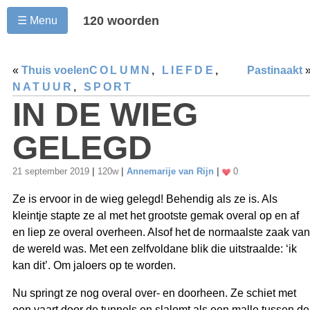
120 woorden
☰ Menu
«
Thuis voelen
COLUMN
,
LIEFDE
,
Pastinaakt
NATUUR
,
SPORT
IN DE WIEG
GELEGD
21 september 2019
|
120w
|
Annemarije van Rijn
|
0
Ze is ervoor in de wieg gelegd! Behendig als ze is. Als
kleintje stapte ze al met het grootste gemak overal op en af
en liep ze overal overheen. Alsof het de normaalste zaak van
de wereld was. Met een zelfvoldane blik die uitstraalde: ‘ik
kan dit’. Om jaloers op te worden.
Nu springt ze nog overal over- en doorheen. Ze schiet met
een vaart door de tunnels en slalomt als een malle tussen de