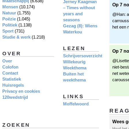
Maatschappij
(6.638)
Jerney Kaagman
Op 7 no
Mensen
(10.174)
– Times without
Natuur
(1.755)
years and
@Han: aa
Poëzie
(1.045)
seasons
carrouss
Politiek
(1.138)
Gezag (8): Wiens
het een 
Sport
(731)
Waterkou
Studie & werk
(1.218)
LEZEN
Op 7 n
OVER
Schrijversoverzicht
@Lisette.
Over
Willekeurig
Colofon
niet-bes
Weekthema
Contact
net wete
Buiten het
Statistiek
caroussel
weekthema
Huisregels
Privacy en cookies
LINKS
120wedstrijd
Moffelwoord
REA
Wees g
ZOEKEN
Houd het 