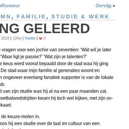
ndhumeur
Oorvijg
»
UMN
,
FAMILIE
,
STUDIE & WERK
NG GELEERD
r 2019
|
120w
|
lisette
|
0
e vragen voor een jochie van zeventien: ‘Wat wil je later
Waar ligt je passie?’ ‘Wat zijn je talenten?’
te keus werd vooral bepaald door de stad waa hij ging
 De stad waar mijn familie al generaties woont en
 ongeveer evenlang fanatiek supporter is van de lokale
ub.
 van zijn studie was hij al na een paar maanden zat.
oetbalwedstrijden kwam hij toch wel kijken, met zijn ov-
kaart.
 de keuze-molen in.
koos hij een studie over de taal en cultuur van een