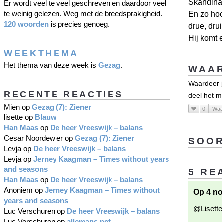
Skandina
Er wordt veel te veel geschreven en daardoor veel
te weinig gelezen. Weg met de breedsprakigheid.
En zo hoo
120 woorden
is precies genoeg.
drue, druif
Hij komt e
WEEKTHEMA
Het thema van deze week is
Gezag
.
WAAR
Waardeer je
RECENTE REACTIES
deel het m
Mien
op
Gezag (7): Ziener
0
Waa
lisette
op
Blauw
Han Maas
op
De heer Vreeswijk – balans
Cesar Noordewier
op
Gezag (7): Ziener
SOOR
Levja
op
De heer Vreeswijk – balans
Levja
op
Jerney Kaagman – Times without years
and seasons
5 RE
Han Maas
op
De heer Vreeswijk – balans
Anoniem
op
Jerney Kaagman – Times without
Op 4 n
years and seasons
@Lisette
Luc Verschuren
op
De heer Vreeswijk – balans
Luc Verschuren
op
allemans pet