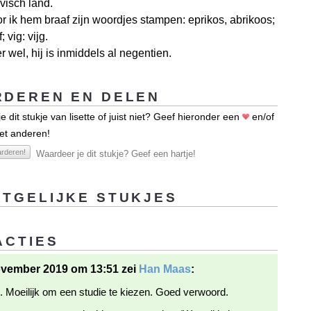
visch land.
r ik hem braaf zijn woordjes stampen: eprikos, abrikoos;
; vig: vijg.
r wel, hij is inmiddels al negentien.
DEREN EN DELEN
 dit stukje van lisette of juist niet? Geef hieronder een
en/of
et anderen!
rderen!
Waardeer je dit stukje? Geef een hartje!
TGELIJKE STUKJES
ACTIES
ovember 2019 om 13:51 zei
Han Maas
:
. Moeilijk om een studie te kiezen. Goed verwoord.