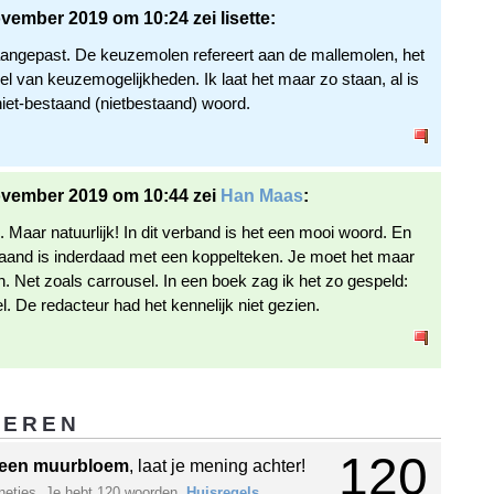
vember 2019 om 10:24 zei lisette:
ngepast. De keuzemolen refereert aan de mallemolen, het
el van keuzemogelijkheden. Ik laat het maar zo staan, al is
niet-bestaand (nietbestaand) woord.
ovember 2019 om 10:44 zei
Han Maas
:
 Maar natuurlijk! In dit verband is het een mooi woord. En
taand is inderdaad met een koppelteken. Je moet het maar
n. Net zoals carrousel. In een boek zag ik het zo gespeld:
. De redacteur had het kennelijk niet gezien.
GEREN
120
een muurbloem
, laat je mening achter!
netjes. Je hebt 120 woorden.
Huisregels
.