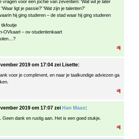
e vragen voor een jochie van zeventien: ‘Wat wil je later
‘Waar ligt je passie?’ ‘Wat zijn je talenten?’
aarin hij ging studeren – de stad waar hij ging studeren
 tikfoutje
n-OVkaart – ov-studentenkaart
molen…?
vember 2019 om 17:04 zei Lisette:
nk voor je compliment, en naar je taalkundige adviezen ga
jken.
ovember 2019 om 17:07 zei
Han Maas
:
. Geen dank en rustig aan. Het is een goed stukje.