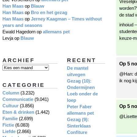
Vreselijk
Han Maas
op
Blauw
worden?’ 
Han Maas
op
Bro en het gezag
de stad w
Han Maas
op
Jerney Kaagman – Times without
inhoiud –
years and seasons
studente
Ewald Hagedorn
op
allemans pet
Levja
op
Blauw
keuze-
ARCHIEF
RECENT
Op 5 no
De mantel
@Han: da
uitvegen
ik nog ki
Gezag (10):
CATEGORIE
Ondermijnen
Column
(3.232)
Loeb onder de
Communicatie
(9.041)
loep
Cultuur
(3.856)
Op 5 n
Peter Faber
Eten & drinken
(1.442)
allemans pet
@Lisette
Familie
(2.699)
Gezag (9):
Fictie
(6.083)
Sinterklaas
Liefde
(2.866)
Confiture