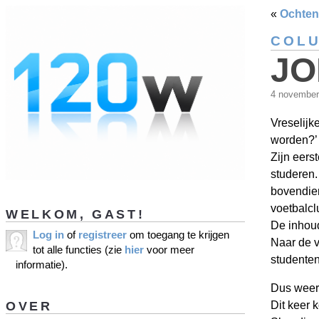
«
Ochte
COL
JO
4 novembe
Vreselijk
worden?’ ‘
Zijn eers
studeren.
bovendien
voetbalcl
WELKOM, GAST!
De inhoud
Log in
of
registreer
om toegang te krijgen
Naar de v
tot alle functies (zie
hier
voor meer
studenten
informatie).
Dus weer
OVER
Dit keer 