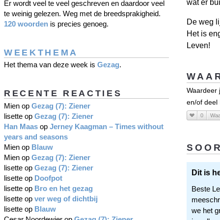
wat er bu
Er wordt veel te veel geschreven en daardoor veel
te weinig gelezen. Weg met de breedsprakigheid.
De weg li
120 woorden
is precies genoeg.
Het is en
Leven!
WEEKTHEMA
Het thema van deze week is
Gezag
.
WAAR
Waardeer j
RECENTE REACTIES
en/of deel
Mien
op
Gezag (7): Ziener
lisette
op
Gezag (7): Ziener
0
Waa
Han Maas
op
Jerney Kaagman – Times without
years and seasons
SOOR
Mien
op
Blauw
Mien
op
Gezag (7): Ziener
lisette
op
Gezag (7): Ziener
Dit is 
lisette
op
Doofpot
lisette
op
Bro en het gezag
Beste Le
lisette
op
ver weg of dichtbij
meeschri
lisette
op
Blauw
we het gr
Cesar Noordewier
op
Gezag (7): Ziener