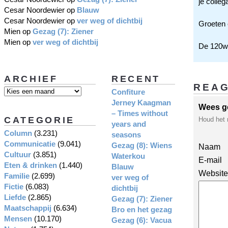
je colleg
Cesar Noordewier
op
Blauw
Cesar Noordewier
op
ver weg of dichtbij
Groeten 
Mien
op
Gezag (7): Ziener
Mien
op
ver weg of dichtbij
De 120w-
ARCHIEF
RECENT
REA
Confiture
Jerney Kaagman
Wees g
– Times without
CATEGORIE
Houd het 
years and
Column
(3.231)
seasons
Communicatie
(9.041)
Gezag (8): Wiens
Naam
Cultuur
(3.851)
Waterkou
E-mail
Eten & drinken
(1.440)
Blauw
Website
Familie
(2.699)
ver weg of
Fictie
(6.083)
dichtbij
Liefde
(2.865)
Gezag (7): Ziener
Maatschappij
(6.634)
Bro en het gezag
Mensen
(10.170)
Gezag (6): Vacua