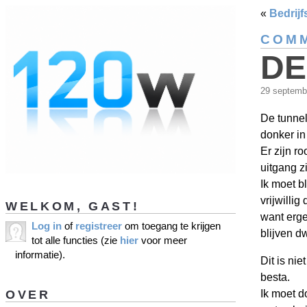
«
Bedrijf
COMM
DE
29 septemb
De tunnel
donker in
Er zijn r
uitgang zi
Ik moet bl
vrijwillig
WELKOM, GAST!
want erge
Log in
of
registreer
om toegang te krijgen
blijven d
tot alle functies (zie
hier
voor meer
informatie).
Dit is nie
besta.
OVER
Ik moet d