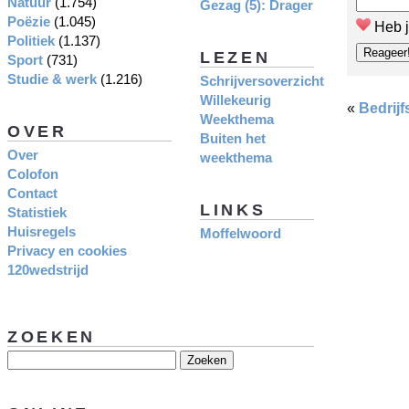
Natuur
(1.754)
Gezag (5): Drager
Poëzie
(1.045)
Heb j
Politiek
(1.137)
LEZEN
Sport
(731)
Studie & werk
(1.216)
Schrijversoverzicht
Willekeurig
«
Bedrijf
Weekthema
OVER
Buiten het
Over
weekthema
Colofon
Contact
LINKS
Statistiek
Huisregels
Moffelwoord
Privacy en cookies
120wedstrijd
ZOEKEN