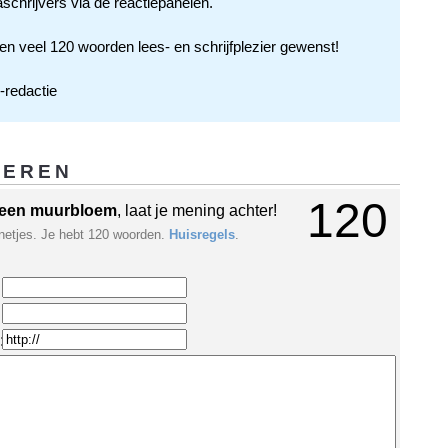
aschrijvers via de reactiepanelen.
en veel 120 woorden lees- en schrijfplezier gewenst!
redactie
GEREN
120
een muurbloem
, laat je mening achter!
netjes. Je hebt 120 woorden.
Huisregels
.
: