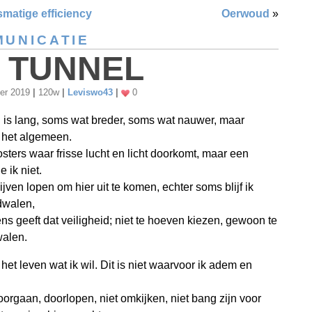
smatige efficiency
Oerwoud
»
UNICATIE
 TUNNEL
er 2019
|
120w
|
Leviswo43
|
0
 is lang, soms wat breder, soms wat nauwer, maar
 het algemeen.
oosters waar frisse lucht en licht doorkomt, maar een
e ik niet.
ijven lopen om hier uit te komen, echter soms blijf ik
 dwalen,
ns geeft dat veiligheid; niet te hoeven kiezen, gewoon te
walen.
t het leven wat ik wil. Dit is niet waarvoor ik adem en
oorgaan, doorlopen, niet omkijken, niet bang zijn voor