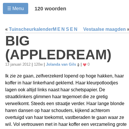
120 woorden
☰ Menu
«
Tuinscheurkalender
MENSEN
Vestaalse maagden
BIG
(APPLEDREAM)
13 januari 2012
|
120w
|
Jolanda van Gils
|
0
Ik zie ze gaan, zelfverzekerd lopend op hoge hakken, haar
koffer in haar linkerhand geklemd. Haar kleurpotloodjes
lagen ook altijd links naast haar schetspapier. De
straatklinkers glimmen haar tegemoet die ze gretig
verwelkomt. Steeds een straatje verder. Haar lange blonde
haren dansen op haar schouders, kijkend achterom
overtuigd van haar toekomst, vastberaden te gaan waar ze
wil. Vol vertrouwen met in haar koffer een verzameling grote