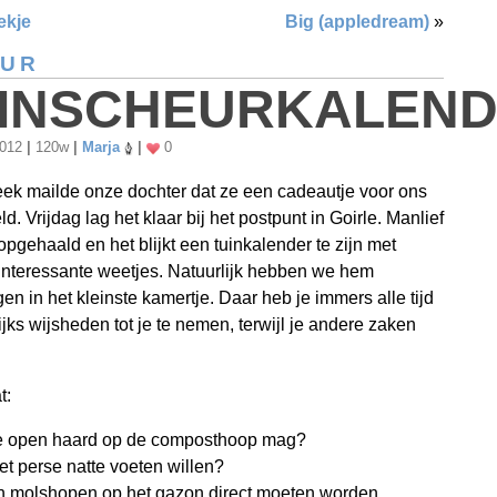
ekje
Big (appledream)
»
UUR
INSCHEURKALEN
2012
|
120w
|
Marja
|
0
ek mailde onze dochter dat ze een cadeautje voor ons
d. Vrijdag lag het klaar bij het postpunt in Goirle. Manlief
 opgehaald en het blijkt een tuinkalender te zijn met
interessante weetjes. Natuurlijk hebben we hem
n in het kleinste kamertje. Daar heb je immers alle tijd
jks wijsheden tot je te nemen, terwijl je andere zaken
t:
e open haard op de composthoop mag?
et perse natte voeten willen?
n molshopen op het gazon direct moeten worden