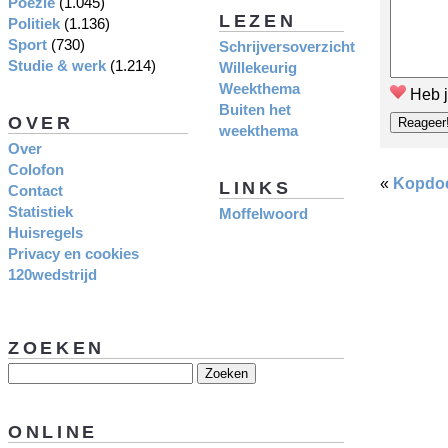
Poëzie
(1.045)
LEZEN
Politiek
(1.136)
Sport
(730)
Schrijversoverzicht
Studie & werk
(1.214)
Willekeurig
Weekthema
Heb j
Buiten het
OVER
weekthema
Over
Colofon
«
Kopdo
LINKS
Contact
Statistiek
Moffelwoord
Huisregels
Privacy en cookies
120wedstrijd
ZOEKEN
ONLINE