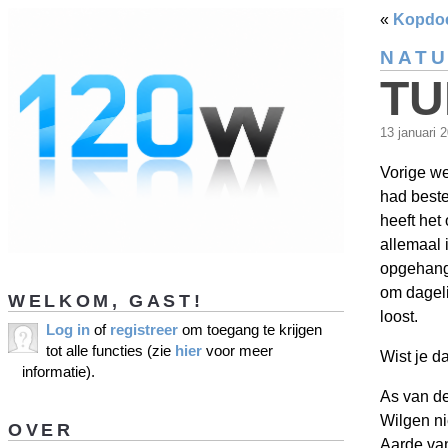
«
Kopdo
NAT
TU
13 januari 
Vorige we
had bestel
heeft het
allemaal 
opgehange
om dageli
WELKOM, GAST!
loost.
Log in
of
registreer
om toegang te krijgen
tot alle functies (zie
hier
voor meer
Wist je da
informatie).
As van d
Wilgen ni
OVER
Aarde va