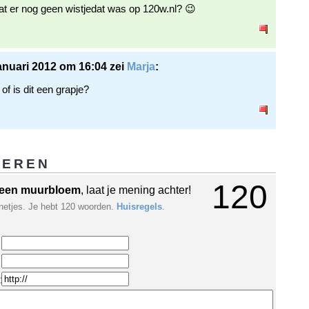
dat er nog geen wistjedat was op 120w.nl? 😉
anuari 2012 om 16:04 zei
Marja
:
 of is dit een grapje?
GEREN
120
een muurbloem
, laat je mening achter!
netjes. Je hebt 120 woorden.
Huisregels
.
: