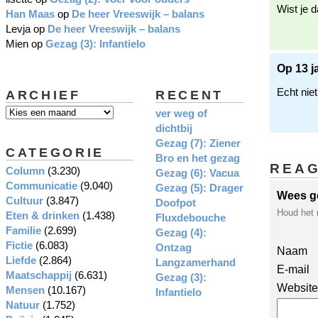
Wist je 
Han Maas
op
De heer Vreeswijk – balans
Levja
op
De heer Vreeswijk – balans
Mien
op
Gezag (3): Infantielo
Op 13 j
Echt niet
ARCHIEF
RECENT
ver weg of
dichtbij
Gezag (7): Ziener
CATEGORIE
Bro en het gezag
REA
Column
(3.230)
Gezag (6): Vacua
Communicatie
(9.040)
Gezag (5): Drager
Wees g
Cultuur
(3.847)
Doofpot
Houd het 
Eten & drinken
(1.438)
Fluxdebouche
Familie
(2.699)
Gezag (4):
Fictie
(6.083)
Ontzag
Naam
Liefde
(2.864)
Langzamerhand
E-mail
Maatschappij
(6.631)
Gezag (3):
Website
Mensen
(10.167)
Infantielo
Natuur
(1.752)