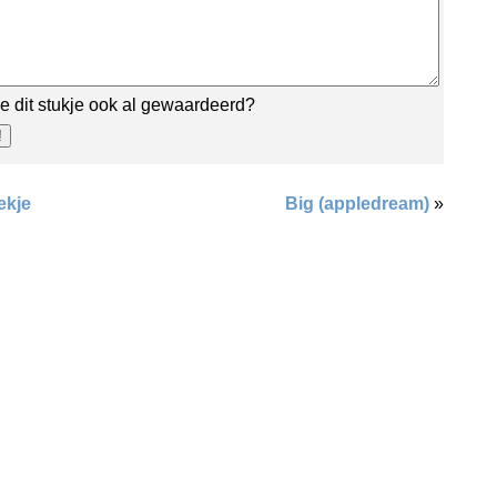
e dit stukje ook al gewaardeerd?
ekje
Big (appledream)
»