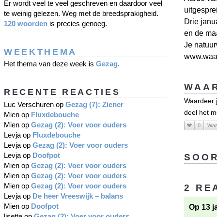
Er wordt veel te veel geschreven en daardoor veel
uitgespre
te weinig gelezen. Weg met de breedsprakigheid.
Drie janu
120 woorden
is precies genoeg.
en de ma
Je natuu
WEEKTHEMA
www.waar
Het thema van deze week is
Gezag
.
WAAR
RECENTE REACTIES
Waardeer j
Luc Verschuren
op
Gezag (7): Ziener
deel het m
Mien
op
Fluxdebouche
Mien
op
Gezag (2): Voer voor ouders
0
Waa
Levja
op
Fluxdebouche
Levja
op
Gezag (2): Voer voor ouders
Levja
op
Doofpot
SOOR
Mien
op
Gezag (2): Voer voor ouders
Mien
op
Gezag (2): Voer voor ouders
Mien
op
Gezag (2): Voer voor ouders
2 RE
Levja
op
De heer Vreeswijk – balans
Mien
op
Doofpot
Op 13 j
lisette
op
Gezag (2): Voer voor ouders