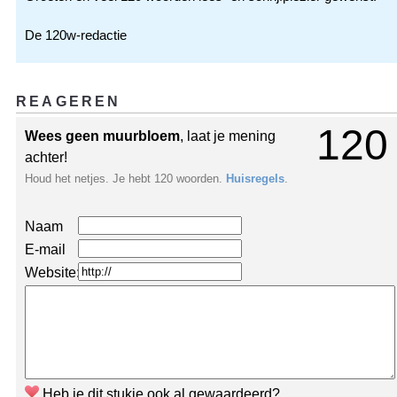
De 120w-redactie
REAGEREN
120
Wees geen muurbloem
, laat je mening
achter!
Houd het netjes. Je hebt 120 woorden.
Huisregels
.
Naam
E-mail
Website:
Heb je dit stukje ook al gewaardeerd?