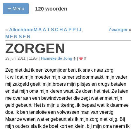
120 woorden
☰ Menu
«
Allochtoon
MAATSCHAPPIJ
,
Zwanger
MENSEN
ZORGEN
29 juni 2011
|
119w
|
Hanneke de Jong
|
0
Zeg niet dat ik een zorgmijder ben, ik snak naar zorg!
Ik wil dat mijn moeder mijn kamer schoonmaakt, mijn vader
mij zakgeld geeft, mijn broers mijn pilsjes en drugs betalen
en dat mijn oma mijn kleren wast. Ze doen het niet. Ze laten
me over aan een bewindvoerder die zegt wat er met mijn
geld gebeurt. Het is mijn uitkering, ik bepaal wat ik daarmee
doe. Ik ben tenslotte een volwassen man van veertig.
Maar ze weten wat er gebeurt als ik mijn zorg niet krijg. Bij
mijn ouders sla ik de boel kort en klein, bij mijn oma neem ik