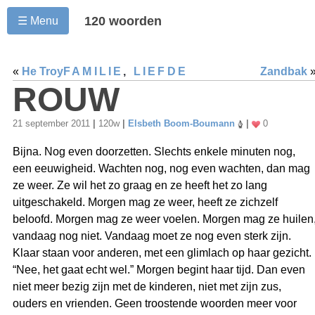
120 woorden
☰ Menu
«
He Troy
FAMILIE
,
LIEFDE
Zandbak
ROUW
21 september 2011
|
120w
|
Elsbeth Boom-Boumann
|
0
Bijna. Nog even doorzetten. Slechts enkele minuten nog,
een eeuwigheid. Wachten nog, nog even wachten, dan mag
ze weer. Ze wil het zo graag en ze heeft het zo lang
uitgeschakeld. Morgen mag ze weer, heeft ze zichzelf
beloofd. Morgen mag ze weer voelen. Morgen mag ze huilen
vandaag nog niet. Vandaag moet ze nog even sterk zijn.
Klaar staan voor anderen, met een glimlach op haar gezicht.
“Nee, het gaat echt wel.” Morgen begint haar tijd. Dan even
niet meer bezig zijn met de kinderen, niet met zijn zus,
ouders en vrienden. Geen troostende woorden meer voor