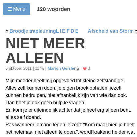
120 woorden
☰ Menu
«
Broodje trapleuning
LIEFDE
Afscheid van Storm
NIET MEER
ALLEEN
5 oktober 2011
|
117w
|
Marion Geisler
|
0
Mijn moeder heeft mij opgevoed tot kleine zelfstandige.
Alles zelf kunnen doen, je eigen broek ophalen, jezelf
kunnen bedruipen, niet afhankelijk zijn van wie dan ook.
Dan hoef je ook geen hulp te vragen.
En kom je er uiteindelijk achter dat je heel erg alleen bent,
alles zelf doend.
Pas wanneer iemand tegen je zegt: “Kom maar hier, je hoeft
het helemaal niet alleen te doen.”, wordt krakend helder wat