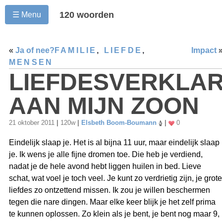
120 woorden
☰ Menu
«
Ja of nee?
FAMILIE
,
LIEFDE
,
Impact
MENSEN
LIEFDESVERKLAR
AAN MIJN ZOON
21 oktober 2011
|
120w
|
Elsbeth Boom-Boumann
|
0
Eindelijk slaap je. Het is al bijna 11 uur, maar eindelijk slaap
je. Ik wens je alle fijne dromen toe. Die heb je verdiend,
nadat je de hele avond hebt liggen huilen in bed. Lieve
schat, wat voel je toch veel. Je kunt zo verdrietig zijn, je grote
liefdes zo ontzettend missen. Ik zou je willen beschermen
tegen die nare dingen. Maar elke keer blijk je het zelf prima
te kunnen oplossen. Zo klein als je bent, je bent nog maar 9,