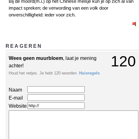
Bij de moord(m.i.) op het Chinese meisje kun je op zich al van
impact spreken; de verwording van een volk door
onverschilligheid: ieder voor zich.
REAGEREN
120
Wees geen muurbloem
, laat je mening
achter!
Houd het netjes. Je hebt 120 woorden.
Huisregels
.
Naam
E-mail
Website: