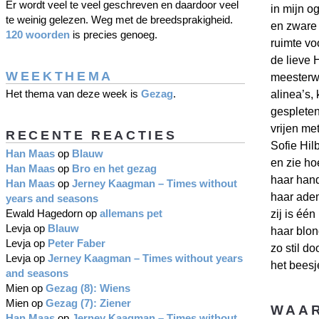
Er wordt veel te veel geschreven en daardoor veel
in mijn 
te weinig gelezen. Weg met de breedsprakigheid.
en zware 
120 woorden
is precies genoeg.
ruimte vo
de lieve 
WEEKTHEMA
meesterw
Het thema van deze week is
Gezag
.
alinea’s, 
gespleten
vrijen me
RECENTE REACTIES
Sofie Hil
Han Maas
op
Blauw
en zie ho
Han Maas
op
Bro en het gezag
haar han
Han Maas
op
Jerney Kaagman – Times without
haar adem
years and seasons
Ewald Hagedorn
op
allemans pet
zij is éé
Levja
op
Blauw
haar blo
Levja
op
Peter Faber
zo stil do
Levja
op
Jerney Kaagman – Times without years
het beesj
and seasons
Mien
op
Gezag (8): Wiens
Mien
op
Gezag (7): Ziener
WAAR
Han Maas
op
Jerney Kaagman – Times without