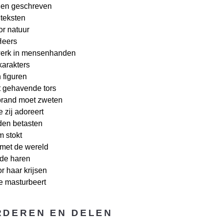
ogen geschreven
teksten
or natuur
Heers
erk in mensenhanden
karakters
 figuren
t gehavende tors
brand moet zweten
e zij adoreert
den betasten
 stokt
n met de wereld
nde haren
or haar krijsen
e masturbeert
DEREN EN DELEN