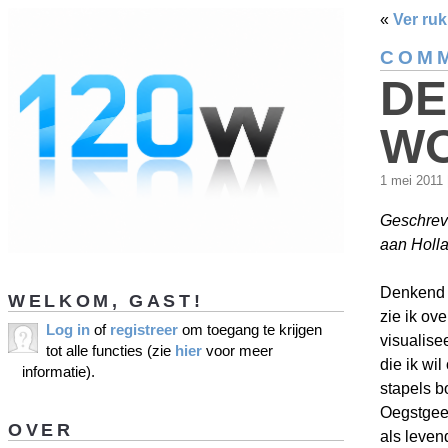
«
Ver ruk 
COMM
DE
W
1 mei 2011
Geschrev
aan Holl
Denkend 
WELKOM, GAST!
zie ik ov
Log in
of
registreer
om toegang te krijgen
visualise
tot alle functies (zie
hier
voor meer
die ik wi
informatie).
stapels 
Oegstgees
OVER
als levend