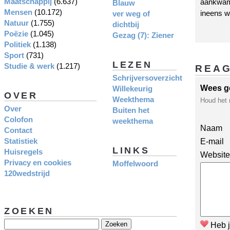
Maatschappij
(6.637)
aankwam.
Blauw
Mensen
(10.172)
ineens w
ver weg of
Natuur
(1.755)
dichtbij
Poëzie
(1.045)
Gezag (7): Ziener
Politiek
(1.138)
Sport
(731)
LEZEN
Studie & werk
(1.217)
REA
Schrijversoverzicht
Wees g
Willekeurig
OVER
Weekthema
Houd het 
Over
Buiten het
Colofon
weekthema
Naam
Contact
Statistiek
E-mail
LINKS
Huisregels
Website
Privacy en cookies
Moffelwoord
120wedstrijd
ZOEKEN
Heb j