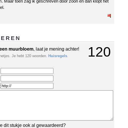
 Maar toen zag ik geschreven door zoon en dan klopt het
el.
GEREN
120
een muurbloem
, laat je mening achter!
netjes. Je hebt 120 woorden.
Huisregels
.
:
e dit stukje ook al gewaardeerd?