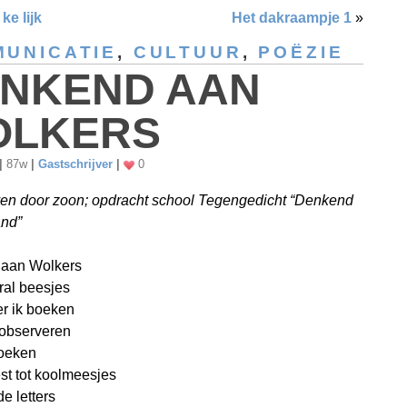
ke lijk
Het dakraampje 1
»
UNICATIE
,
CULTUUR
,
POËZIE
NKEND AAN
OLKERS
|
87w
|
Gastschrijver
|
0
en door zoon; opdracht school Tegengedicht “Denkend
and”
aan Wolkers
eral beesjes
er ik boeken
l observeren
boeken
t tot koolmeesjes
e letters