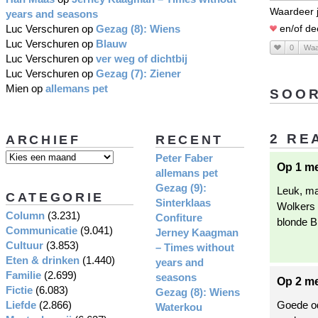
Waardeer j
years and seasons
Luc Verschuren
op
Gezag (8): Wiens
en/of de
Luc Verschuren
op
Blauw
0
Waa
Luc Verschuren
op
ver weg of dichtbij
Luc Verschuren
op
Gezag (7): Ziener
Mien
op
allemans pet
SOOR
2 RE
ARCHIEF
RECENT
Peter Faber
Op 1 me
allemans pet
Gezag (9):
Leuk, ma
CATEGORIE
Sinterklaas
Wolkers i
Column
(3.231)
Confiture
blonde 
Communicatie
(9.041)
Jerney Kaagman
Cultuur
(3.853)
– Times without
Eten & drinken
(1.440)
years and
Familie
(2.699)
seasons
Op 2 me
Fictie
(6.083)
Gezag (8): Wiens
Liefde
(2.866)
Goede od
Waterkou