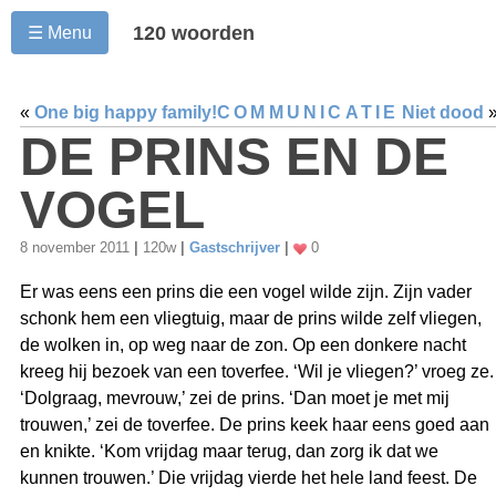
120 woorden
☰ Menu
«
One big happy family!
COMMUNICATIE
Niet dood
DE PRINS EN DE
VOGEL
8 november 2011
|
120w
|
Gastschrijver
|
0
Er was eens een prins die een vogel wilde zijn. Zijn vader
schonk hem een vliegtuig, maar de prins wilde zelf vliegen,
de wolken in, op weg naar de zon. Op een donkere nacht
kreeg hij bezoek van een toverfee. ‘Wil je vliegen?’ vroeg ze.
‘Dolgraag, mevrouw,’ zei de prins. ‘Dan moet je met mij
trouwen,’ zei de toverfee. De prins keek haar eens goed aan
en knikte. ‘Kom vrijdag maar terug, dan zorg ik dat we
kunnen trouwen.’ Die vrijdag vierde het hele land feest. De