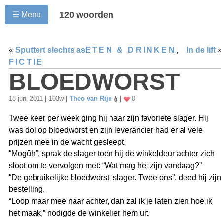
120 woorden
☰ Menu
«
Sputtert slechts as
ETEN & DRINKEN
,
In de lift
FICTIE
BLOEDWORST
18 juni 2011
|
103w
|
Theo van Rijn
|
0
Twee keer per week ging hij naar zijn favoriete slager. Hij
was dol op bloedworst en zijn leverancier had er al vele
prijzen mee in de wacht gesleept.
“Mogûh”, sprak de slager toen hij de winkeldeur achter zich
sloot om te vervolgen met: “Wat mag het zijn vandaag?”
“De gebruikelijke bloedworst, slager. Twee ons”, deed hij zijn
bestelling.
“Loop maar mee naar achter, dan zal ik je laten zien hoe ik
het maak,” nodigde de winkelier hem uit.