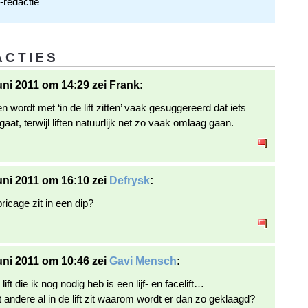
redactie
ACTIES
uni 2011 om 14:29 zei Frank:
 wordt met ‘in de lift zitten’ vaak gesuggereerd dat iets
at, terwijl liften natuurlijk net zo vaak omlaag gaan.
uni 2011 om 16:10 zei
Defrysk
:
abricage zit in een dip?
uni 2011 om 10:46 zei
Gavi Mensch
:
lift die ik nog nodig heb is een lijf- en facelift…
t andere al in de lift zit waarom wordt er dan zo geklaagd?