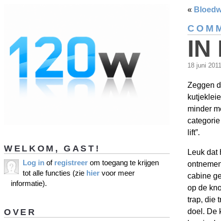
«
Bloedw
COMM
IN
18 juni 201
Zeggen dat
kutjekleie
minder met
categorie
lift”.
WELKOM, GAST!
Leuk dat h
Log in
of
registreer
om toegang te krijgen
ontnemen 
tot alle functies (zie
hier
voor meer
cabine ge
informatie).
op de knop
trap, die
OVER
doel. De 