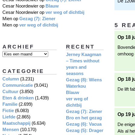
De 120w-
Cesar Noordewier
op
Blauw
Cesar Noordewier
op
ver weg of dichtbij
Mien
op
Gezag (7): Ziener
5 RE
Mien
op
ver weg of dichtbij
Op 18 j
ARCHIEF
RECENT
Bovendien
omhoog ga
Jerney Kaagman
– Times without
years and
CATEGORIE
seasons
Column
(3.231)
Op 18 j
Gezag (8): Wiens
Communicatie
(9.041)
Waterkou
De lift f
Cultuur
(3.850)
Blauw
Eten & drinken
(1.439)
ver weg of
Familie
(2.699)
dichtbij
Fictie
(6.083)
Gezag (7): Ziener
Op 19 j
Liefde
(2.865)
Bro en het gezag
Maatschappij
(6.634)
Gezag (6): Vacua
De enige 
Mensen
(10.170)
Gezag (5): Drager
Als al he