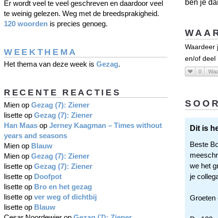
ben je da
Er wordt veel te veel geschreven en daardoor veel
te weinig gelezen. Weg met de breedsprakigheid.
120 woorden
is precies genoeg.
WAAR
Waardeer j
WEEKTHEMA
en/of deel
Het thema van deze week is
Gezag
.
0
Waa
RECENTE REACTIES
SOOR
Mien
op
Gezag (7): Ziener
lisette
op
Gezag (7): Ziener
Han Maas
op
Jerney Kaagman – Times without
Dit is 
years and seasons
Beste Bo
Mien
op
Blauw
meeschri
Mien
op
Gezag (7): Ziener
we het gr
lisette
op
Gezag (7): Ziener
lisette
op
Doofpot
je colleg
lisette
op
Bro en het gezag
lisette
op
ver weg of dichtbij
Groeten 
lisette
op
Blauw
Cesar Noordewier
op
Gezag (7): Ziener