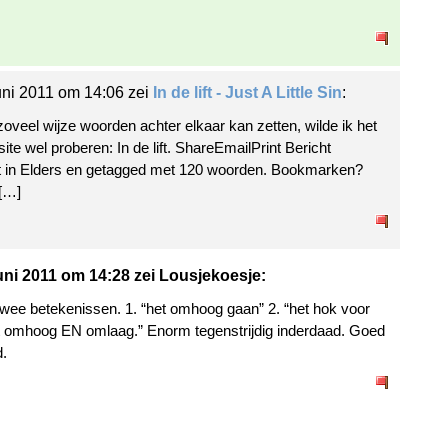
uni 2011 om 14:06 zei
In de lift - Just A Little Sin
:
zoveel wijze woorden achter elkaar kan zetten, wilde ik het
site wel proberen: In de lift. ShareEmailPrint Bericht
t in Elders en getagged met 120 woorden. Bookmarken?
[…]
uni 2011 om 14:28 zei Lousjekoesje:
 twee betekenissen. 1. “het omhoog gaan” 2. “het hok voor
t omhoog EN omlaag.” Enorm tegenstrijdig inderdaad. Goed
.