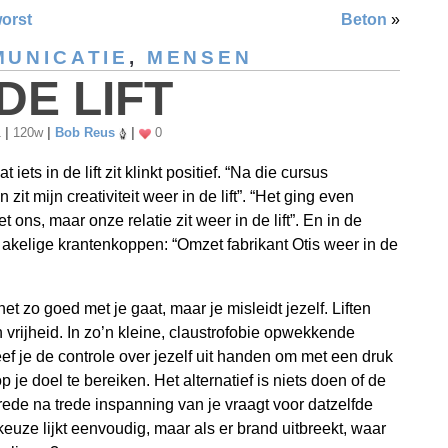
orst
Beton
»
UNICATIE
,
MENSEN
 DE LIFT
1
|
120w
|
Bob Reus
|
0
 iets in de lift zit klinkt positief. “Na die cursus
n zit mijn creativiteit weer in de lift”. “Het ging even
 ons, maar onze relatie zit weer in de lift”. En in de
 akelige krantenkoppen: “Omzet fabrikant Otis weer in de
et zo goed met je gaat, maar je misleidt jezelf. Liften
vrijheid. In zo’n kleine, claustrofobie opwekkende
ef je de controle over jezelf uit handen om met een druk
 je doel te bereiken. Het alternatief is niets doen of de
 trede na trede inspanning van je vraagt voor datzelfde
keuze lijkt eenvoudig, maar als er brand uitbreekt, waar