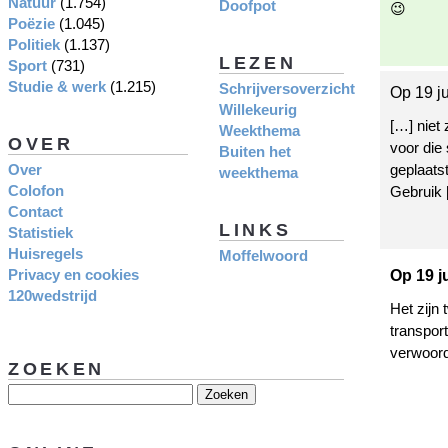
Natuur
(1.754)
Doofpot
😉
Poëzie
(1.045)
Politiek
(1.137)
LEZEN
Sport
(731)
Studie & werk
(1.215)
Schrijversoverzicht
Op 19 j
Willekeurig
[…] niet 
Weekthema
OVER
voor die 
Buiten het
Over
geplaats
weekthema
Colofon
Gebruik 
Contact
LINKS
Statistiek
Huisregels
Moffelwoord
Privacy en cookies
Op 19 j
120wedstrijd
Het zijn
transpor
verwoord
ZOEKEN