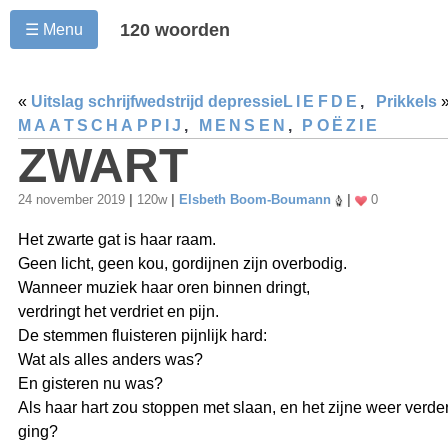
120 woorden
☰ Menu
«
Uitslag schrijfwedstrijd depressie
LIEFDE
,
Prikkels
MAATSCHAPPIJ
,
MENSEN
,
POËZIE
ZWART
24 november 2019
|
120w
|
Elsbeth Boom-Boumann
|
0
Het zwarte gat is haar raam.
Geen licht, geen kou, gordijnen zijn overbodig.
Wanneer muziek haar oren binnen dringt,
verdringt het verdriet en pijn.
De stemmen fluisteren pijnlijk hard:
Wat als alles anders was?
En gisteren nu was?
Als haar hart zou stoppen met slaan, en het zijne weer verde
ging?