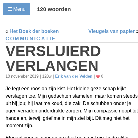
120 woorden
☰ Menu
«
Het Boek der boeken
Vleugels van papier
COMMUNICATIE
VERSLUIERD
VERLANGEN
18 november 2019
|
120w
|
Erik van der Velden
|
0
Je legt een roos op zijn kist. Het kleine gezelschap kijkt
verslagen toe. Mijn gedachten stamelen, maar komen steeds
uit bij jou; hij laat me koud, die zak. De schubben onder je
ogen verraden onderdrukte zorgen. Mijn compassie noopt tot
handelen, terwijl grief me in mijn ziel bijt. Dit mag niet het
moment zijn.
Elegant veer je weer op en staat nu naast me. In de stilte