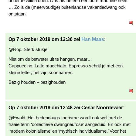
onder te willen doen. Dus als de één een dure machine heeft
… Zo is de (meervoudige) buitenlandse vakantiedwang ook
ontstaan.
Op 7 oktober 2019 om 12:36 zei
Han Maas
:
@Rop. Sterk stukje!
Niet om de betweter uit te hangen, maar…
Cappuccino, Latte macchiato, Espresso schrijf je met een
kleine letter; het zijn soortnamen.
Bezig houden – bezighouden
Op 7 oktober 2019 om 12:48 zei Cesar Noordewier:
@Ewald. Het hedendaags toerisme wordt ook wel met de
fraaie term ‘collectieve dwangneurose’ aangeduid. En ook met
‘modern kolonialisme’ en ‘mythisch individualisme.’ Voor het