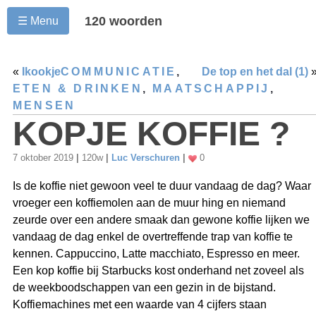
120 woorden
☰ Menu
«
Ikookje
COMMUNICATIE
,
De top en het dal (1)
ETEN & DRINKEN
,
MAATSCHAPPIJ
,
MENSEN
KOPJE KOFFIE ?
7 oktober 2019
|
120w
|
Luc Verschuren
|
0
Is de koffie niet gewoon veel te duur vandaag de dag? Waar
vroeger een koffiemolen aan de muur hing en niemand
zeurde over een andere smaak dan gewone koffie lijken we
vandaag de dag enkel de overtreffende trap van koffie te
kennen. Cappuccino, Latte macchiato, Espresso en meer.
Een kop koffie bij Starbucks kost onderhand net zoveel als
de weekboodschappen van een gezin in de bijstand.
Koffiemachines met een waarde van 4 cijfers staan