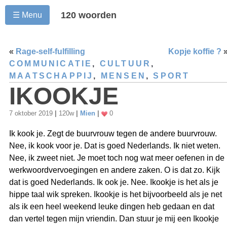
120 woorden
☰ Menu
«
Rage-self-fulfilling
Kopje koffie ?
COMMUNICATIE
,
CULTUUR
,
MAATSCHAPPIJ
,
MENSEN
,
SPORT
IKOOKJE
7 oktober 2019
|
120w
|
Mien
|
0
Ik kook je. Zegt de buurvrouw tegen de andere buurvrouw.
Nee, ik kook voor je. Dat is goed Nederlands. Ik niet weten.
Nee, ik zweet niet. Je moet toch nog wat meer oefenen in de
werkwoordvervoegingen en andere zaken. O is dat zo. Kijk
dat is goed Nederlands. Ik ook je. Nee. Ikookje is het als je
hippe taal wik spreken. Ikookje is het bijvoorbeeld als je net
als ik een heel weekend leuke dingen heb gedaan en dat
dan vertel tegen mijn vriendin. Dan stuur je mij een Ikookje