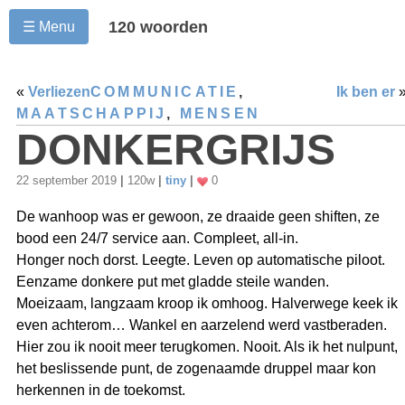
120 woorden
☰ Menu
«
Verliezen
COMMUNICATIE
,
Ik ben er
MAATSCHAPPIJ
,
MENSEN
DONKERGRIJS
22 september 2019
|
120w
|
tiny
|
0
De wanhoop was er gewoon, ze draaide geen shiften, ze
bood een 24/7 service aan. Compleet, all-in.
Honger noch dorst. Leegte. Leven op automatische piloot.
Eenzame donkere put met gladde steile wanden.
Moeizaam, langzaam kroop ik omhoog. Halverwege keek ik
even achterom… Wankel en aarzelend werd vastberaden.
Hier zou ik nooit meer terugkomen. Nooit. Als ik het nulpunt,
het beslissende punt, de zogenaamde druppel maar kon
herkennen in de toekomst.