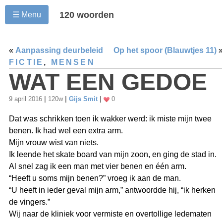
120 woorden
☰ Menu
«
Aanpassing deurbeleid
Op het spoor (Blauwtjes 11)
FICTIE
,
MENSEN
WAT EEN GEDOE
9 april 2016
|
120w
|
Gijs Smit
|
0
Dat was schrikken toen ik wakker werd: ik miste mijn twee
benen. Ik had wel een extra arm.
Mijn vrouw wist van niets.
Ik leende het skate board van mijn zoon, en ging de stad in.
Al snel zag ik een man met vier benen en één arm.
“Heeft u soms mijn benen?” vroeg ik aan de man.
“U heeft in ieder geval mijn arm,” antwoordde hij, “ik herken
de vingers.”
Wij naar de kliniek voor vermiste en overtollige ledematen