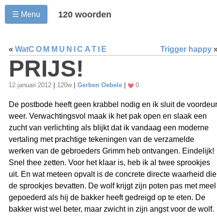
120 woorden
☰ Menu
«
Wat
COMMUNICATIE
Trigger happy
PRIJS!
12 januari 2012
|
120w
|
Gerben Oebele
|
0
De postbode heeft geen krabbel nodig en ik sluit de voordeu
weer. Verwachtingsvol maak ik het pak open en slaak een
zucht van verlichting als blijkt dat ik vandaag een moderne
vertaling met prachtige tekeningen van de verzamelde
werken van de gebroeders Grimm heb ontvangen. Eindelijk!
Snel thee zetten. Voor het klaar is, heb ik al twee sprookjes
uit. En wat meteen opvalt is de concrete directe waarheid die
de sprookjes bevatten. De wolf krijgt zijn poten pas met meel
gepoederd als hij de bakker heeft gedreigd op te eten. De
bakker wist wel beter, maar zwicht in zijn angst voor de wolf.