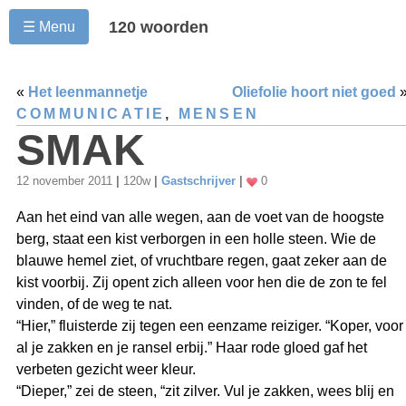
120 woorden
☰ Menu
«
Het leenmannetje
Oliefolie hoort niet goed
COMMUNICATIE
,
MENSEN
SMAK
12 november 2011
|
120w
|
Gastschrijver
|
0
Aan het eind van alle wegen, aan de voet van de hoogste
berg, staat een kist verborgen in een holle steen. Wie de
blauwe hemel ziet, of vruchtbare regen, gaat zeker aan de
kist voorbij. Zij opent zich alleen voor hen die de zon te fel
vinden, of de weg te nat.
“Hier,” fluisterde zij tegen een eenzame reiziger. “Koper, voor
al je zakken en je ransel erbij.” Haar rode gloed gaf het
verbeten gezicht weer kleur.
“Dieper,” zei de steen, “zit zilver. Vul je zakken, wees blij en