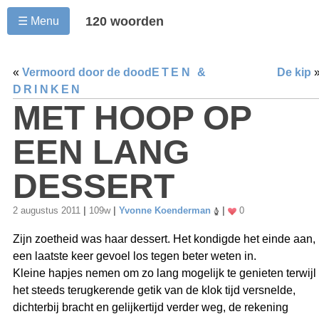
120 woorden
☰ Menu
«
Vermoord door de dood
ETEN &
De kip
DRINKEN
MET HOOP OP
EEN LANG
DESSERT
2 augustus 2011
|
109w
|
Yvonne Koenderman
|
0
Zijn zoetheid was haar dessert. Het kondigde het einde aan,
een laatste keer gevoel los tegen beter weten in.
Kleine hapjes nemen om zo lang mogelijk te genieten terwijl
het steeds terugkerende getik van de klok tijd versnelde,
dichterbij bracht en gelijkertijd verder weg, de rekening