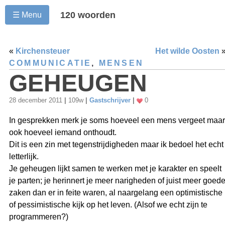
120 woorden
☰ Menu
«
Kirchensteuer
Het wilde Oosten
COMMUNICATIE
,
MENSEN
GEHEUGEN
28 december 2011
|
109w
|
Gastschrijver
|
0
In gesprekken merk je soms hoeveel een mens vergeet maar
ook hoeveel iemand onthoudt.
Dit is een zin met tegenstrijdigheden maar ik bedoel het echt
letterlijk.
Je geheugen lijkt samen te werken met je karakter en speelt
je parten; je herinnert je meer narigheden of juist meer goed
zaken dan er in feite waren, al naargelang een optimistische
of pessimistische kijk op het leven. (Alsof we echt zijn te
programmeren?)