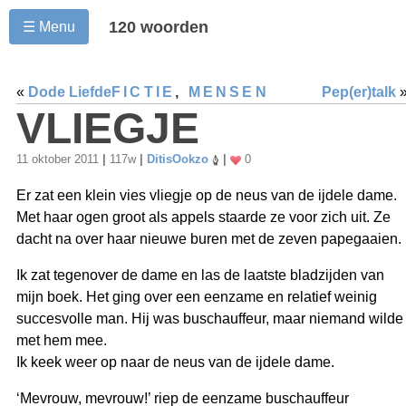
120 woorden
☰ Menu
«
Dode Liefde
FICTIE
,
MENSEN
Pep(er)talk
VLIEGJE
11 oktober 2011
|
117w
|
DitisOokzo
|
0
Er zat een klein vies vliegje op de neus van de ijdele dame.
Met haar ogen groot als appels staarde ze voor zich uit. Ze
dacht na over haar nieuwe buren met de zeven papegaaien.
Ik zat tegenover de dame en las de laatste bladzijden van
mijn boek. Het ging over een eenzame en relatief weinig
succesvolle man. Hij was buschauffeur, maar niemand wilde
met hem mee.
Ik keek weer op naar de neus van de ijdele dame.
‘Mevrouw, mevrouw!’ riep de eenzame buschauffeur