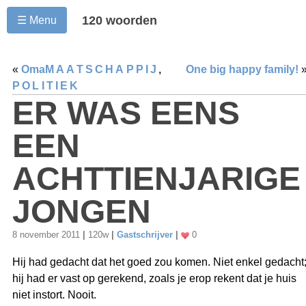
120 woorden
☰ Menu
«
Oma
MAATSCHAPPIJ
,
One big happy family!
POLITIEK
ER WAS EENS
EEN
ACHTTIENJARIGE
JONGEN
8 november 2011
|
120w
|
Gastschrijver
|
0
Hij had gedacht dat het goed zou komen. Niet enkel gedacht
hij had er vast op gerekend, zoals je erop rekent dat je huis
niet instort. Nooit.