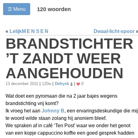
120 woorden
☰ Menu
«
Lelijk
MENSEN
Dwaal-licht-spoor
BRANDSTICHTER
’T ZANDT WEER
AANGEHOUDEN
13 december 2011
|
120w
|
Defrysk
|
0
Wat doet een pyromaan die na 2 jaar bajes wegens
brandstichting vrij komt?
Ik vroeg het aan
Johnny B
, een ervaringsdeskundige die mij
te woord wilde staan zolang hij anoniem bleef.
We spraken af in café ‘Ten Post’ waar we onder het genot
van een kopje cappuccino koffie een goed gesprek hadden