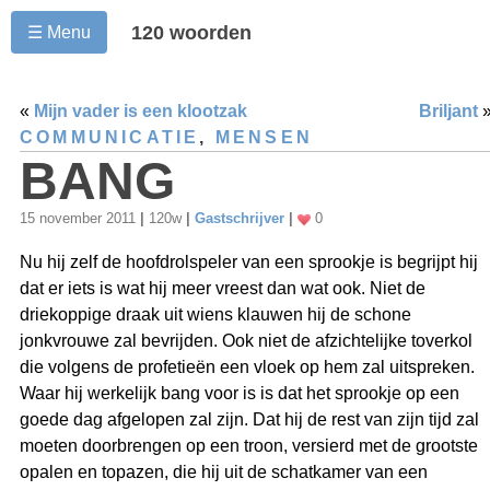
120 woorden
☰ Menu
«
Mijn vader is een klootzak
Briljant
COMMUNICATIE
,
MENSEN
BANG
15 november 2011
|
120w
|
Gastschrijver
|
0
Nu hij zelf de hoofdrolspeler van een sprookje is begrijpt hij
dat er iets is wat hij meer vreest dan wat ook. Niet de
driekoppige draak uit wiens klauwen hij de schone
jonkvrouwe zal bevrijden. Ook niet de afzichtelijke toverkol
die volgens de profetieën een vloek op hem zal uitspreken.
Waar hij werkelijk bang voor is is dat het sprookje op een
goede dag afgelopen zal zijn. Dat hij de rest van zijn tijd zal
moeten doorbrengen op een troon, versierd met de grootste
opalen en topazen, die hij uit de schatkamer van een