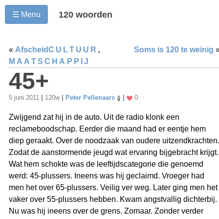
120 woorden
☰ Menu
«
Afscheid
CULTUUR
,
Soms is 120 te weinig
MAATSCHAPPIJ
45+
5 juni 2011
|
120w
|
Peter Pellenaars
|
0
Zwijgend zat hij in de auto. Uit de radio klonk een
reclameboodschap. Eerder die maand had er eentje hem
diep geraakt. Over de noodzaak van oudere uitzendkrachten
Zodat de aanstormende jeugd wat ervaring bijgebracht krijgt.
Wat hem schokte was de leeftijdscategorie die genoemd
werd: 45-plussers. Ineens was hij geclaimd. Vroeger had
men het over 65-plussers. Veilig ver weg. Later ging men het
vaker over 55-plussers hebben. Kwam angstvallig dichterbij.
Nu was hij ineens over de grens. Zomaar. Zonder verder