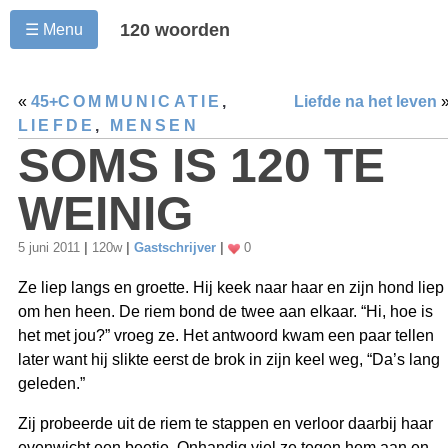
120 woorden
☰ Menu
«
45+
COMMUNICATIE
,
Liefde na het leven
LIEFDE
,
MENSEN
SOMS IS 120 TE
WEINIG
5 juni 2011
|
120w
|
Gastschrijver
|
0
Ze liep langs en groette. Hij keek naar haar en zijn hond liep
om hen heen. De riem bond de twee aan elkaar. “Hi, hoe is
het met jou?” vroeg ze. Het antwoord kwam een paar tellen
later want hij slikte eerst de brok in zijn keel weg, “Da’s lang
geleden.”
Zij probeerde uit de riem te stappen en verloor daarbij haar
evenwicht een beetje. Onhandig viel ze tegen hem aan en