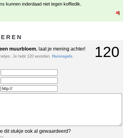
s kunnen inderdaad niet tegen koffiedik.
GEREN
120
een muurbloem
, laat je mening achter!
netjes. Je hebt 120 woorden.
Huisregels
.
:
e dit stukje ook al gewaardeerd?