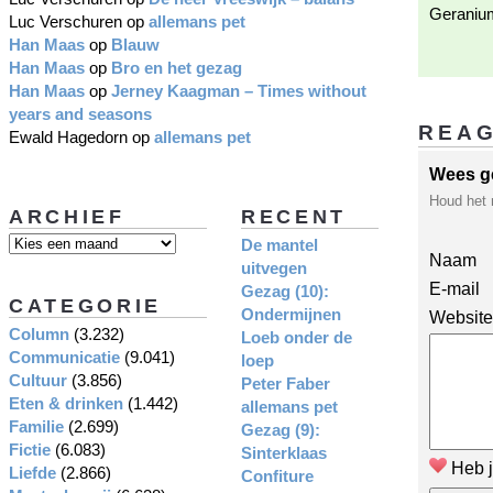
Geranium
Luc Verschuren
op
allemans pet
Han Maas
op
Blauw
Han Maas
op
Bro en het gezag
Han Maas
op
Jerney Kaagman – Times without
years and seasons
REA
Ewald Hagedorn
op
allemans pet
Wees g
Houd het 
ARCHIEF
RECENT
De mantel
Naam
uitvegen
E-mail
Gezag (10):
CATEGORIE
Ondermijnen
Website
Column
(3.232)
Loeb onder de
Communicatie
(9.041)
loep
Cultuur
(3.856)
Peter Faber
Eten & drinken
(1.442)
allemans pet
Familie
(2.699)
Gezag (9):
Fictie
(6.083)
Sinterklaas
Heb j
Liefde
(2.866)
Confiture