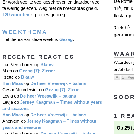
De koffie
Er wordt veel te veel geschreven en daardoor veel
te weinig gelezen. Weg met de breedsprakigheid.
‘Hè, zit 
120 woorden
is precies genoeg.
Ik sta op
‘Gek hè, 
WEEKTHEMA
geranium,
Het thema van deze week is
Gezag
.
WAAR
RECENTE REACTIES
Waardeer j
Luc Verschuren
op
Blauw
en/of deel
Mien
op
Gezag (7): Ziener
lisette
op
Blauw
1
Waa
Han Maas
op
De heer Vreeswijk – balans
Cesar Noordewier
op
Gezag (7): Ziener
Levja
op
De heer Vreeswijk – balans
SOOR
Levja
op
Jerney Kaagman – Times without years
and seasons
Han Maas
op
De heer Vreeswijk – balans
1 RE
Anoniem
op
Jerney Kaagman – Times without
years and seasons
Op 25 j
Luc Verschuren
op
De heer Vreeswijk – balans