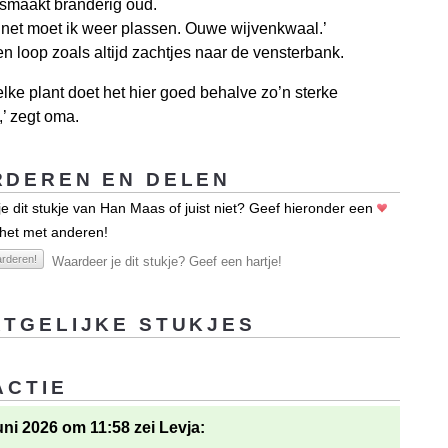
 smaakt branderig oud.
ik net moet ik weer plassen. Ouwe wijvenkwaal.’
 en loop zoals altijd zachtjes naar de vensterbank.
elke plant doet het hier goed behalve zo’n sterke
’ zegt oma.
DEREN EN DELEN
e dit stukje van Han Maas of juist niet? Geef hieronder een
 het met anderen!
rderen!
Waardeer je dit stukje? Geef een hartje!
TGELIJKE STUKJES
ACTIE
uni 2026 om 11:58 zei Levja: