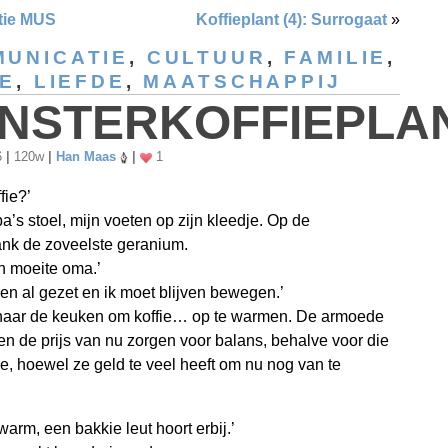
tie MUS
Koffieplant (4): Surrogaat
»
UNICATIE
,
CULTUUR
,
FAMILIE
,
IE
,
LIEFDE
,
MAATSCHAPPIJ
NSTERKOFFIEPLA
6
|
120w
|
Han Maas
|
1
ffie?’
opa’s stoel, mijn voeten op zijn kleedje. Op de
nk de zoveelste geranium.
n moeite oma.’
n al gezet en ik moet blijven bewegen.’
 naar de keuken om koffie… op te warmen. De armoede
en de prijs van nu zorgen voor balans, behalve voor die
fie, hoewel ze geld te veel heeft om nu nog van te
 warm, een bakkie leut hoort erbij.’