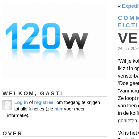
«
Expedi
COMM
FICT
VE
24 juni 202
‘Wil je ko
Ik zit in 
vensterba
‘Doe gee
‘Vanmorge
WELKOM, GAST!
Ze loopt
Log in
of
registreer
om toegang te krijgen
van toen 
tot alle functies (zie
hier
voor meer
in de kof
informatie).
genieten.
OVER
‘Al is het