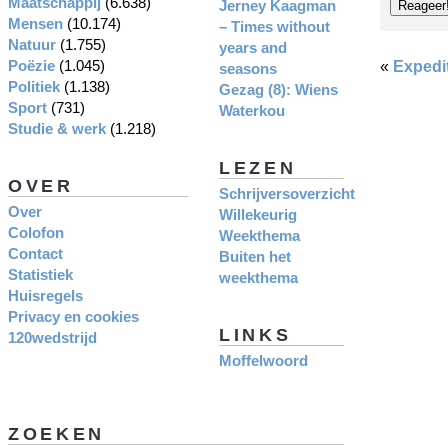
Maatschappij
(6.638)
Jerney Kaagman
Mensen
(10.174)
– Times without
Natuur
(1.755)
years and
Poëzie
(1.045)
«
Expedi
seasons
Politiek
(1.138)
Gezag (8): Wiens
Sport
(731)
Waterkou
Studie & werk
(1.218)
LEZEN
OVER
Schrijversoverzicht
Over
Willekeurig
Colofon
Weekthema
Contact
Buiten het
Statistiek
weekthema
Huisregels
Privacy en cookies
LINKS
120wedstrijd
Moffelwoord
ZOEKEN