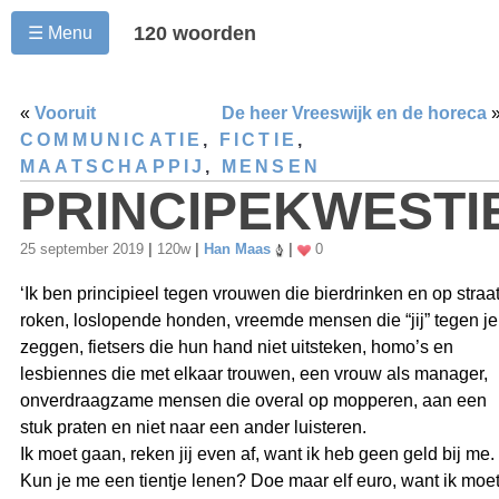
120 woorden
☰ Menu
«
Vooruit
De heer Vreeswijk en de horeca
COMMUNICATIE
,
FICTIE
,
MAATSCHAPPIJ
,
MENSEN
PRINCIPEKWESTI
25 september 2019
|
120w
|
Han Maas
|
0
‘Ik ben principieel tegen vrouwen die bierdrinken en op straa
roken, loslopende honden, vreemde mensen die “jij” tegen je
zeggen, fietsers die hun hand niet uitsteken, homo’s en
lesbiennes die met elkaar trouwen, een vrouw als manager,
onverdraagzame mensen die overal op mopperen, aan een
stuk praten en niet naar een ander luisteren.
Ik moet gaan, reken jij even af, want ik heb geen geld bij me.
Kun je me een tientje lenen? Doe maar elf euro, want ik moe