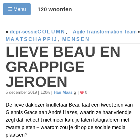
120 woorden
☰ Menu
«
depr-sessie
COLUMN
,
Agile Transformation Team
MAATSCHAPPIJ
,
MENSEN
LIEVE BEAU EN
GRAPPIGE
JEROEN
6 december 2019
|
120w
|
Han Maas
|
0
De lieve daklozenknuffelaar Beau laat een tweet zien van
Glennis Grace aan André Hazes, waarin ze haar vriendje
zegt dat het echt niet meer kan: je laten fotograferen met
zwarte pieten – waarom zou je dit op de sociale media
plaatsen?