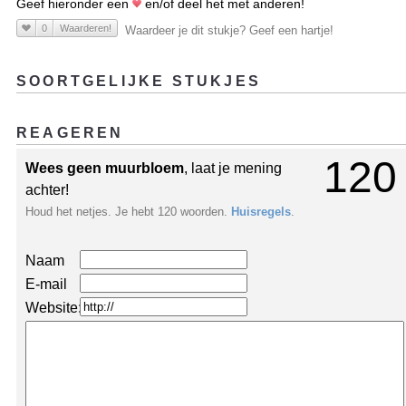
Geef hieronder een
en/of deel het met anderen!
0
Waarderen!
Waardeer je dit stukje? Geef een hartje!
SOORTGELIJKE STUKJES
REAGEREN
120
Wees geen muurbloem
, laat je mening
achter!
Houd het netjes. Je hebt 120 woorden.
Huisregels
.
Naam
E-mail
Website: