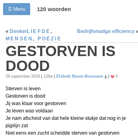
120 woorden
☰ Menu
«
Donker
LIEFDE
,
Bedrijfsmatige efficiency
MENSEN
,
POËZIE
GESTORVEN IS
DOOD
29 september 2019
|
120w
|
Elsbeth Boom-Boumann
|
0
Sterven is leven
Gestorven is dood
Jij was klaar voor gestorven
Je leven was voldaan
Je nam afscheid van dat hele kleine stukje dat nog in je
pijplijn zat
Niet eens een zucht scheidde sterven van gestorven