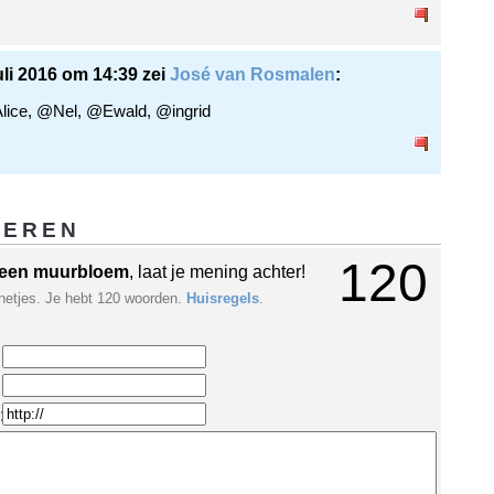
uli 2016 om 14:39 zei
José van Rosmalen
:
lice, @Nel, @Ewald, @ingrid
GEREN
120
een muurbloem
, laat je mening achter!
netjes. Je hebt 120 woorden.
Huisregels
.
: