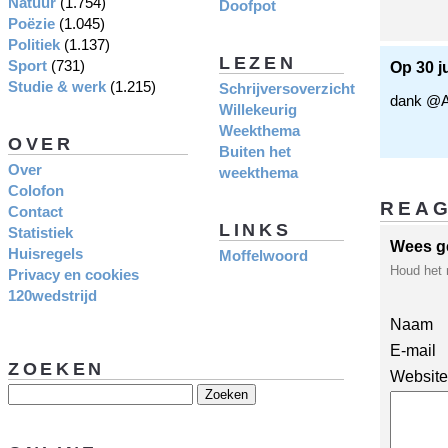
Natuur
(1.754)
Doofpot
Poëzie
(1.045)
Politiek
(1.137)
LEZEN
Sport
(731)
Op 30 j
Studie & werk
(1.215)
Schrijversoverzicht
dank @A
Willekeurig
Weekthema
OVER
Buiten het
Over
weekthema
Colofon
REA
Contact
LINKS
Statistiek
Wees g
Huisregels
Moffelwoord
Houd het 
Privacy en cookies
120wedstrijd
Naam
E-mail
ZOEKEN
Website