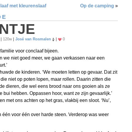
laaf met kleurenslaaf
Op de camping
»
DE
NTJE
6
|
120w
|
José van Rosmalen
|
0
 familie voor conclaaf bijeen.
ten we niet goed meer, we gaan verkassen naar een
rt.’
huwde de kinderen. ‘We moeten letten op gevaar. Dat zit
 die niet op poten lopen, maar rollen. Daarin zitten die
e dieren, die wel eens brood naar ons gooien als ze
 bui hebben. Oppassen hoor, want ze zijn gevaarlijk.’
n met ons achten op het gras, vlakbij een sloot. ‘Nu’,
 één voor één over harde steen. Verderop was weer