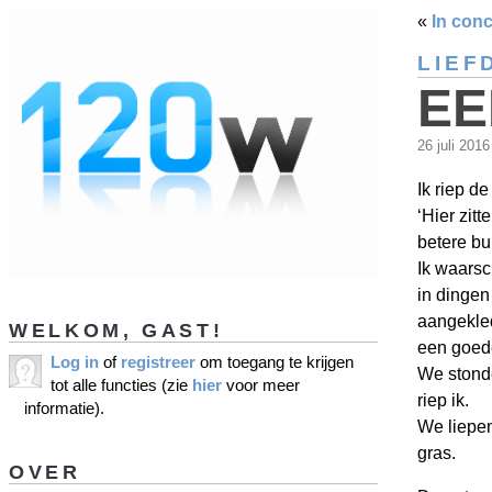
«
In conc
LIEF
EE
26 juli 201
Ik riep de
‘Hier zit
betere buu
Ik waarsc
in dingen
aangekled
WELKOM, GAST!
een goede
Log in
of
registreer
om toegang te krijgen
We stonde
tot alle functies (zie
hier
voor meer
riep ik.
informatie).
We liepen
gras.
OVER