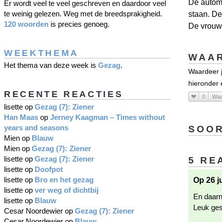
De autom
Er wordt veel te veel geschreven en daardoor veel
te weinig gelezen. Weg met de breedsprakigheid.
staan. De
120 woorden
is precies genoeg.
De vrouw 
WEEKTHEMA
WAAR
Het thema van deze week is
Gezag
.
Waardeer j
hieronder
RECENTE REACTIES
0
Waa
lisette
op
Gezag (7): Ziener
Han Maas
op
Jerney Kaagman – Times without
years and seasons
SOOR
Mien
op
Blauw
Mien
op
Gezag (7): Ziener
lisette
op
Gezag (7): Ziener
5 RE
lisette
op
Doofpot
lisette
op
Bro en het gezag
Op 26 j
lisette
op
ver weg of dichtbij
En daarn
lisette
op
Blauw
Leuk ges
Cesar Noordewier
op
Gezag (7): Ziener
Cesar Noordewier
op
Blauw