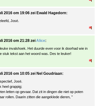
uli 2016 om 19:06 zei Ewald Hagedorn:
eleefd, José.
uli 2016 om 21:28 zei
Alice
:
leuke invalshoek. Het duurde even voor ik doorhad wie in
te stuk tekst aan het woord was. Des te leuker!
uli 2016 om 10:05 zei Nel Goudriaan:
spectief, Josë.
ik heel grappig;
n letten op gevaar. Dat zit in dingen die niet op poten
ar rollen. Daarin zitten die aangeklede dieren, ”