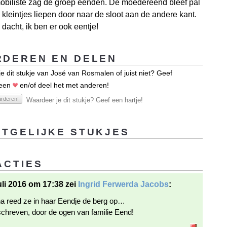
obiliste zag de groep eenden. De moedereend bleef pal
 kleintjes liepen door naar de sloot aan de andere kant.
dacht, ik ben er ook eentje!
DEREN EN DELEN
e dit stukje van José van Rosmalen of juist niet? Geef
 een
en/of deel het met anderen!
rderen!
Waardeer je dit stukje? Geef een hartje!
TGELIJKE STUKJES
ACTIES
uli 2016 om 17:38 zei
Ingrid Ferwerda Jacobs
:
a reed ze in haar Eendje de berg op…
chreven, door de ogen van familie Eend!