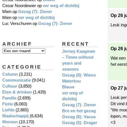
Cesar Noordewier
op
ver weg of dichtbij
Mien
op
Gezag (7): Ziener
Op 26 j
Mien
op
ver weg of dichtbij
Luc Verschuren
op
Gezag (7): Ziener
Leuk ing
ARCHIEF
RECENT
Op 26 j
Jerney Kaagman
– Times without
Wat een 
years and
het eers
CATEGORIE
seasons
Column
(3.231)
Gezag (8): Wiens
Communicatie
(9.041)
Waterkou
Cultuur
(3.850)
Blauw
Op 27 j
Eten & drinken
(1.439)
ver weg of
Leuk per
Familie
(2.699)
dichtbij
Dit vind 
Fictie
(6.083)
Gezag (7): Ziener
Liefde
(2.865)
“We moete
Bro en het gezag
Maatschappij
(6.634)
lopen, ma
Gezag (6): Vacua
Mensen
(10.170)
<3
Gezag (5): Drager