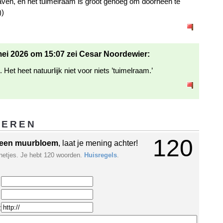
haven, en het tuimelraam is groot genoeg om doorheen te
))
ei 2026 om 15:07 zei Cesar Noordewier:
 Het heet natuurlijk niet voor niets ’tuimelraam.’
GEREN
120
een muurbloem
, laat je mening achter!
netjes. Je hebt 120 woorden.
Huisregels
.
: