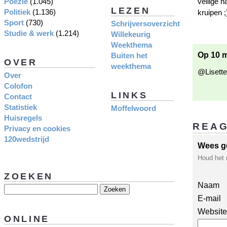
Poëzie
(1.045)
veilige 
LEZEN
Politiek
(1.136)
kruipen ;
Sport
(730)
Schrijversoverzicht
Studie & werk
(1.214)
Willekeurig
Weekthema
Op 10 m
Buiten het
OVER
weekthema
@Lisette.
Over
Colofon
LINKS
Contact
Statistiek
Moffelwoord
Huisregels
REA
Privacy en cookies
120wedstrijd
Wees g
Houd het 
ZOEKEN
Naam
E-mail
Website
ONLINE