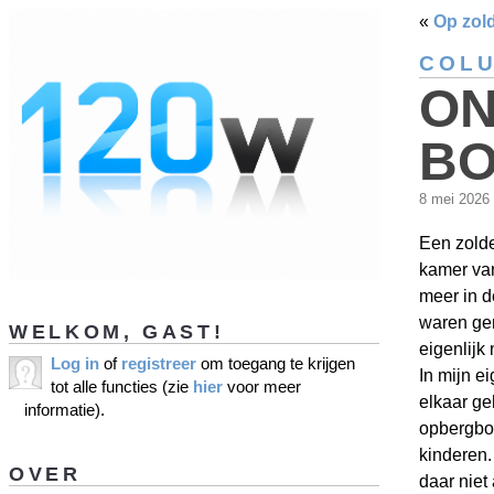
«
Op zold
COL
ON
B
8 mei 2026
Een zolde
kamer van
meer in d
waren gem
WELKOM, GAST!
eigenlijk
Log in
of
registreer
om toegang te krijgen
In mijn e
tot alle functies (zie
hier
voor meer
elkaar ge
informatie).
opbergbox
kinderen.
OVER
daar niet