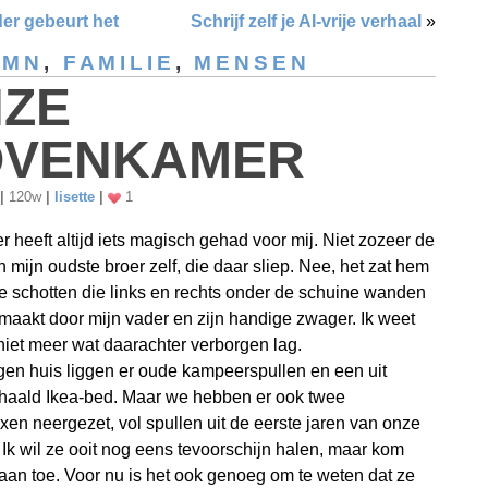
er gebeurt het
Schrijf zelf je AI-vrije verhaal
»
UMN
,
FAMILIE
,
MENSEN
ZE
OVENKAMER
|
120w
|
lisette
|
1
r heeft altijd iets magisch gehad voor mij. Niet zozeer de
 mijn oudste broer zelf, die daar sliep. Nee, het zat hem
e schotten die links en rechts onder de schuine wanden
aakt door mijn vader en zijn handige zwager. Ik weet
 niet meer wat daarachter verborgen lag.
igen huis liggen er oude kampeerspullen en een uit
haald Ikea-bed. Maar we hebben er ook twee
en neergezet, vol spullen uit de eerste jaren van onze
 Ik wil ze ooit nog eens tevoorschijn halen, maar kom
 aan toe. Voor nu is het ook genoeg om te weten dat ze