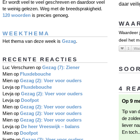
Er wordt veel te veel geschreven en daardoor veel
daar veil
te weinig gelezen. Weg met de breedsprakigheid.
120 woorden
is precies genoeg.
WAAR
WEEKTHEMA
Waardeer je
deel het m
Het thema van deze week is
Gezag
.
1
Waa
RECENTE REACTIES
Luc Verschuren
op
Gezag (7): Ziener
SOOR
Mien
op
Fluxdebouche
Mien
op
Gezag (2): Voer voor ouders
Levja
op
Fluxdebouche
4 RE
Levja
op
Gezag (2): Voer voor ouders
Levja
op
Doofpot
Op 9 me
Mien
op
Gezag (2): Voer voor ouders
Tip van 
Mien
op
Gezag (2): Voer voor ouders
de zolde
Mien
op
Gezag (2): Voer voor ouders
liever na
Levja
op
De heer Vreeswijk – balans
En toch…
Mien
op
Doofpot
lisette
op
Gezag (2): Voer voor ouders