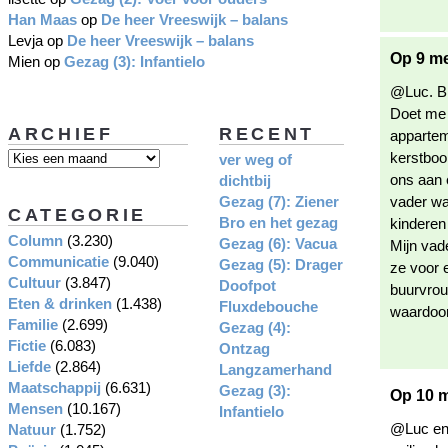
Han Maas
op
De heer Vreeswijk – balans
Levja
op
De heer Vreeswijk – balans
Op 9 me
Mien
op
Gezag (3): Infantielo
@Luc. Bi
Doet me 
ARCHIEF
RECENT
appartem
kerstboo
ver weg of
ons aan 
dichtbij
Gezag (7): Ziener
vader wa
CATEGORIE
Bro en het gezag
kinderen
Column
(3.230)
Gezag (6): Vacua
Mijn vad
Communicatie
(9.040)
Gezag (5): Drager
ze voor 
Cultuur
(3.847)
Doofpot
buurvrouw
Eten & drinken
(1.438)
Fluxdebouche
waardoor
Familie
(2.699)
Gezag (4):
Fictie
(6.083)
Ontzag
Liefde
(2.864)
Langzamerhand
Maatschappij
(6.631)
Gezag (3):
Op 10 m
Mensen
(10.167)
Infantielo
@Luc en 
Natuur
(1.752)