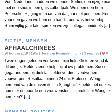
Voor Nederlands hadden we meneer Serlier, een rijzige man
met een snor, in een grijs colbertpak. We noemden hem
Peterselie. Hij ging in maart van dat jaar met pensioen. Een
voor een gaven we hem een hand. Toen was het voorbij.
Ruim vijftig jaar later spreken we zijn collega, inmiddels […]
FICTIE
,
MENSEN
AFHAALCHINEES
28 februari 2019
|
120w
|
José van Rosmalen
|
Link
|
2 reacties
|
0
Twee dagen geleden verdween mijn fiets. Gisteren vond ik
dit briefje: ‘Helderziende helpt bij al uw problemen. Succes
gegarandeerd bij diefstal, liefdesverdriet, verdwenen
voorwerpen. Resultaat binnen 24 uur. Professor Wong,
beroemd van de universiteit in Sjanghai.’ Ik belde het nulzes-
nummer en hoorde een vrouwenstem. ‘Is professor Wong te
bereiken?’ […]
MENSEN
,
POLITIEK