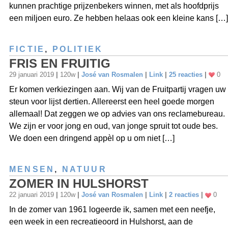
kunnen prachtige prijzenbekers winnen, met als hoofdprijs
een miljoen euro. Ze hebben helaas ook een kleine kans […]
FICTIE
,
POLITIEK
FRIS EN FRUITIG
29 januari 2019
|
120w
|
José van Rosmalen
|
Link
|
25 reacties
|
0
Er komen verkiezingen aan. Wij van de Fruitpartij vragen uw
steun voor lijst dertien. Allereerst een heel goede morgen
allemaal! Dat zeggen we op advies van ons reclamebureau.
We zijn er voor jong en oud, van jonge spruit tot oude bes.
We doen een dringend appèl op u om niet […]
MENSEN
,
NATUUR
ZOMER IN HULSHORST
22 januari 2019
|
120w
|
José van Rosmalen
|
Link
|
2 reacties
|
0
In de zomer van 1961 logeerde ik, samen met een neefje,
een week in een recreatieoord in Hulshorst, aan de