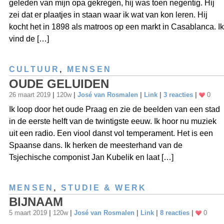
geleden van mijn opa gekregen, hij was toen negentig. Hij
zei dat er plaatjes in staan waar ik wat van kon leren. Hij
kocht het in 1898 als matroos op een markt in Casablanca. Ik
vind de […]
CULTUUR
,
MENSEN
OUDE GELUIDEN
26 maart 2019
|
120w
|
José van Rosmalen
|
Link
|
3 reacties
|
0
Ik loop door het oude Praag en zie de beelden van een stad
in de eerste helft van de twintigste eeuw. Ik hoor nu muziek
uit een radio. Een viool danst vol temperament. Het is een
Spaanse dans. Ik herken de meesterhand van de
Tsjechische componist Jan Kubelik en laat […]
MENSEN
,
STUDIE & WERK
BIJNAAM
5 maart 2019
|
120w
|
José van Rosmalen
|
Link
|
8 reacties
|
0