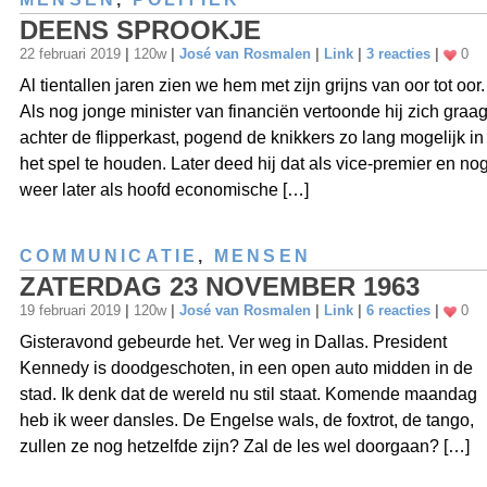
DEENS SPROOKJE
22 februari 2019
|
120w
|
José van Rosmalen
|
Link
|
3 reacties
|
0
Al tientallen jaren zien we hem met zijn grijns van oor tot oor.
Als nog jonge minister van financiën vertoonde hij zich graa
achter de flipperkast, pogend de knikkers zo lang mogelijk in
het spel te houden. Later deed hij dat als vice-premier en no
weer later als hoofd economische […]
COMMUNICATIE
,
MENSEN
ZATERDAG 23 NOVEMBER 1963
19 februari 2019
|
120w
|
José van Rosmalen
|
Link
|
6 reacties
|
0
Gisteravond gebeurde het. Ver weg in Dallas. President
Kennedy is doodgeschoten, in een open auto midden in de
stad. Ik denk dat de wereld nu stil staat. Komende maandag
heb ik weer dansles. De Engelse wals, de foxtrot, de tango,
zullen ze nog hetzelfde zijn? Zal de les wel doorgaan? […]