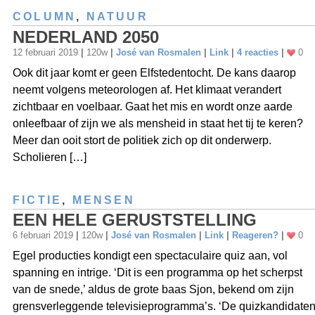
COLUMN
,
NATUUR
NEDERLAND 2050
12 februari 2019
|
120w
|
José van Rosmalen
|
Link
|
4 reacties
|
0
Ook dit jaar komt er geen Elfstedentocht. De kans daarop
neemt volgens meteorologen af. Het klimaat verandert
zichtbaar en voelbaar. Gaat het mis en wordt onze aarde
onleefbaar of zijn we als mensheid in staat het tij te keren?
Meer dan ooit stort de politiek zich op dit onderwerp.
Scholieren […]
FICTIE
,
MENSEN
EEN HELE GERUSTSTELLING
6 februari 2019
|
120w
|
José van Rosmalen
|
Link
|
Reageren?
|
0
Egel producties kondigt een spectaculaire quiz aan, vol
spanning en intrige. ‘Dit is een programma op het scherpst
van de snede,’ aldus de grote baas Sjon, bekend om zijn
grensverleggende televisieprogramma’s. ‘De quizkandidate